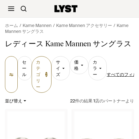
ホーム
Kame Mannen
Kame Mannen アクセサリー
Kame
Mannen サングラス
レディース Kame Mannen サングラス
セ
カ
サ
価
カ
ー
テ
イ
格
ラ
ル
ゴ
ズ
ー
すべてのフィル
2
リ
ー
並び替え
22
件の結果
1
店のパートナーより