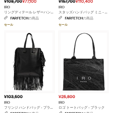
¥108,700
¥77,100
¥157,700
¥110,400
IRO
IRO
リングディテール レザーハンド
スタッズハンドバッグ ミニ - ブ
バッグ - ブラック
ラック
FARFETCH
の商品
FARFETCH
の商品
セール
セール
¥103,500
¥25,800
IRO
IRO
フリンジ ハンドバッグ - ブラッ
ロゴ トートバッグ - ブラック
ク