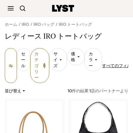
ホーム
IRO
IRO バッグ
IRO トートバッグ
レディース IRO トートバッグ
セ
カ
サ
価
カ
ー
テ
イ
格
ラ
ル
ゴ
ズ
ー
すべてのフィル
2
リ
ー
並び替え
10
件の結果
1
店のパートナーより