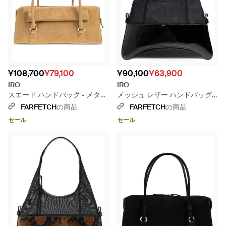
¥108,700
¥79,100
¥90,100
¥63,900
IRO
IRO
スエード ハンドバッグ - メタリ
メッシュ レザー ハンドバッグ -
ック
ブラック
FARFETCH
の商品
FARFETCH
の商品
セール
セール