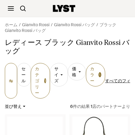
ホーム
Gianvito Rossi
Gianvito Rossi バッグ
ブラック
Gianvito Rossi バッグ
レディース ブラック Gianvito Rossi バ
ッグ
セ
カ
サ
価
カ
ー
テ
イ
格
ラ
1
ル
ゴ
ズ
ー
すべてのフィル
1
リ
ー
並び替え
6
件の結果
1
店のパートナーより