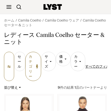
ホーム
Camila Coelho
Camila Coelho ウェア
Camila Coelho
セーター & ニット
レディース Camila Coelho セーター &
ニット
セ
カ
サ
価
カ
ー
テ
イ
格
ラ
ル
ゴ
ズ
ー
すべてのフィル
2
リ
ー
並び替え
9
件の結果
1
店のパートナーより