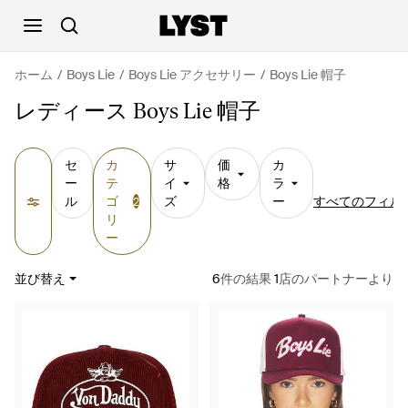
ホーム
Boys Lie
Boys Lie アクセサリー
Boys Lie 帽子
レディース Boys Lie 帽子
セ
カ
サ
価
カ
ー
テ
イ
格
ラ
ル
ゴ
ズ
ー
すべてのフィル
2
リ
ー
並び替え
6
件の結果
1
店のパートナーより