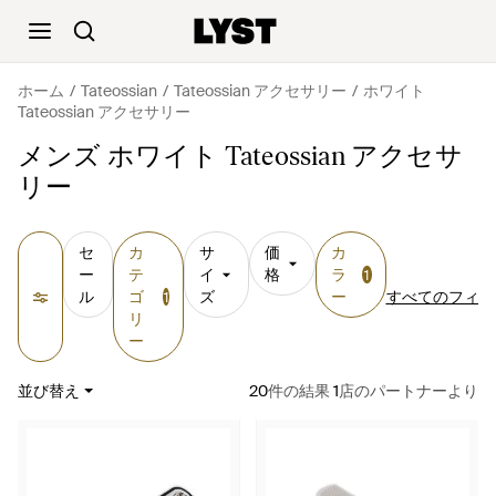
ホーム
Tateossian
Tateossian アクセサリー
ホワイト
Tateossian アクセサリー
メンズ ホワイト Tateossian アクセサ
リー
セ
カ
サ
価
カ
ー
テ
イ
格
ラ
1
ル
ゴ
ズ
ー
すべてのフィル
1
リ
ー
並び替え
20
件の結果
1
店のパートナーより