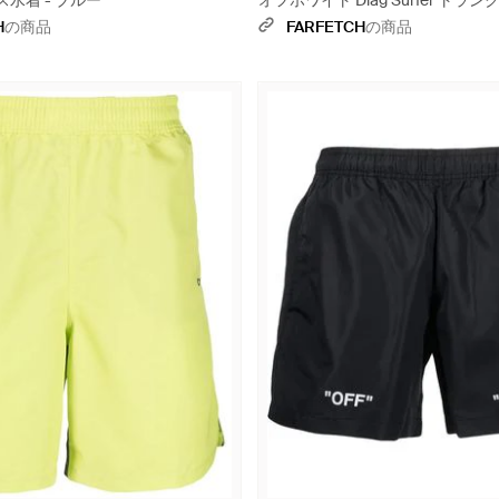
水着 - ブルー
オフホワイト Diag Surfer トラン
ック
H
の商品
FARFETCH
の商品