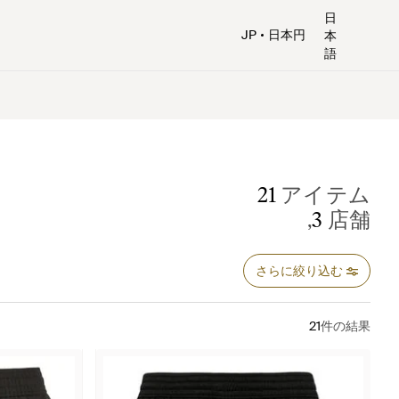
日
JP
日本円
本
語
21
アイテム
,
3
店舗
さらに絞り込む
21
件の結果