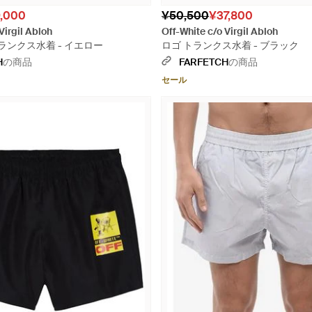
,000
¥50,500
¥37,800
Virgil Abloh
Off-White c/o Virgil Abloh
er トランクス水着 - イエロー
ロゴ トランクス水着 - ブラック
H
の商品
FARFETCH
の商品
セール