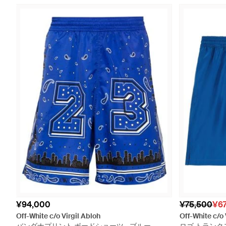
¥94,000
¥75,500
¥6
Off-White c/o Virgil Abloh
Off-White c/o 