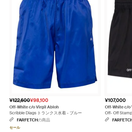
¥122,600
¥98,100
¥107,000
Off-White c/o Virgil Abloh
Off-White c/o 
Scribble Diags トランクス水着 - ブルー
Off- Off S
FARFETCH
の商品
FARFETC
セール