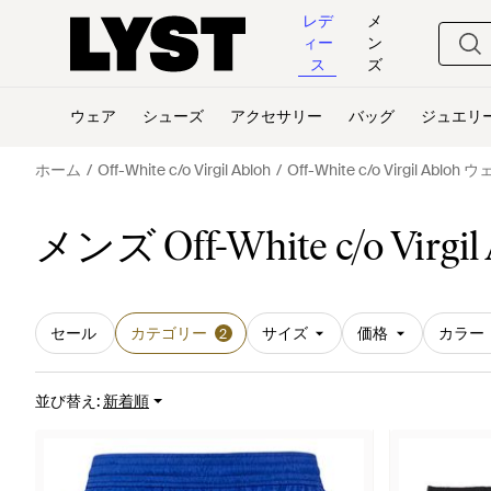
レデ
メ
ィー
ン
ス
ズ
ウェア
シューズ
アクセサリー
バッグ
ジュエリ
ホーム
Off-White c/o Virgil Abloh
Off-White c/o Virgil Abloh 
メンズ Off-White c/o Vi
セール
カテゴリー
サイズ
価格
カラー
2
並び替え
:
新着順