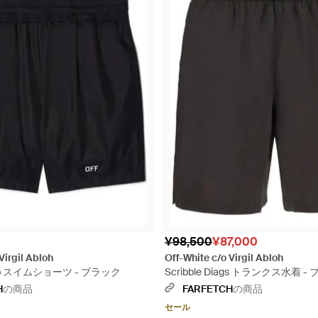
¥98,500
¥87,000
Virgil Abloh
Off-White c/o Virgil Abloh
tamp スイムショーツ - ブラック
Scribble Diags トランクス水着 -
H
の商品
FARFETCH
の商品
セール