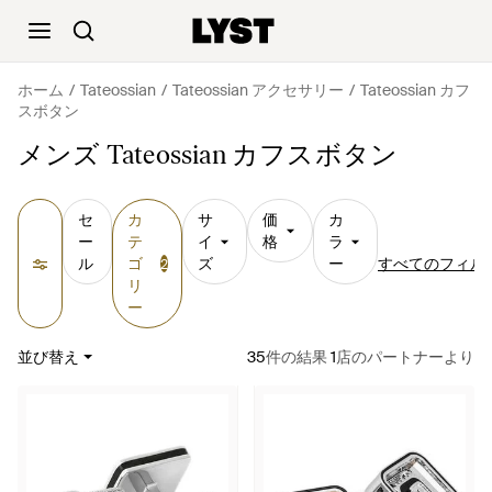
ホーム
Tateossian
Tateossian アクセサリー
Tateossian カフ
スボタン
メンズ Tateossian カフスボタン
セ
カ
サ
価
カ
ー
テ
イ
格
ラ
ル
ゴ
ズ
ー
すべてのフィル
2
リ
ー
並び替え
35
件の結果
1
店のパートナーより