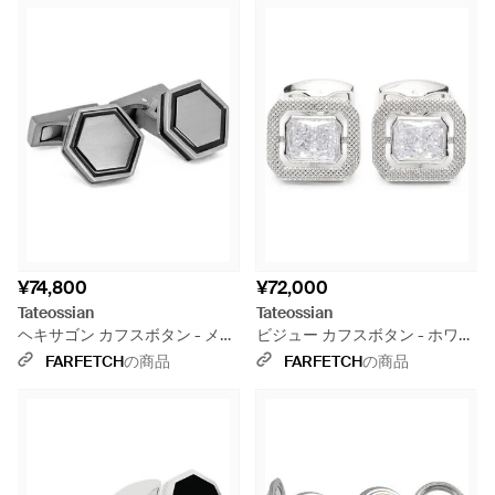
¥74,800
¥72,000
Tateossian
Tateossian
ヘキサゴン カフスボタン - メタ
ビジュー カフスボタン - ホワイ
リック
ト
FARFETCH
の商品
FARFETCH
の商品