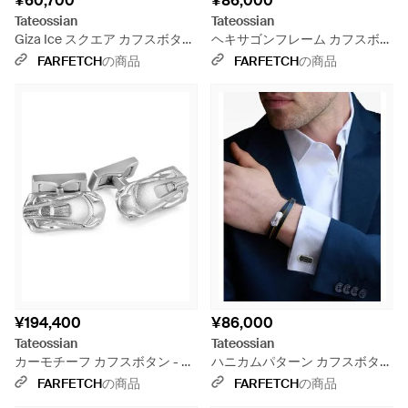
¥60,700
¥86,000
Tateossian
Tateossian
Giza Ice スクエア カフスボタン
ヘキサゴンフレーム カフスボタ
- ブルー
ン - メタリック
FARFETCH
の商品
FARFETCH
の商品
¥194,400
¥86,000
Tateossian
Tateossian
カーモチーフ カフスボタン - ホ
ハニカムパターン カフスボタン
ワイト
- ブルー
FARFETCH
の商品
FARFETCH
の商品