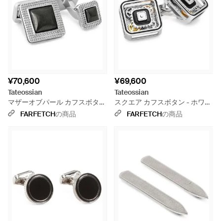
¥70,600
¥69,600
Tateossian
Tateossian
マザーオブパール カフスボタン
スクエア カフスボタン - ホワイ
- メタリック
ト
FARFETCH
の商品
FARFETCH
の商品