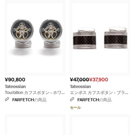
¥90,800
¥47,000
¥37,900
Tateossian
Tateossian
Tourbillon カフスボタン - ホワ
エンボス カフスボタン - ブラッ
イト
ク
FARFETCH
の商品
FARFETCH
の商品
セール