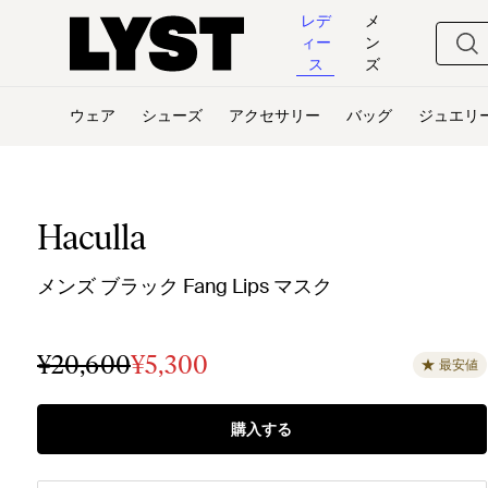
レデ
メ
ィー
ン
ス
ズ
ウェア
シューズ
アクセサリー
バッグ
ジュエリ
Haculla
メンズ ブラック Fang Lips マスク
¥20,600
¥5,300
最安値
購入する