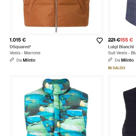
1.015 €
221 €
155 €
DSquared²
Luigi Bianchi
Vests - Marrone
Suit Vests - Bl
Da
Miinto
Da
Miinto
IN SALDO