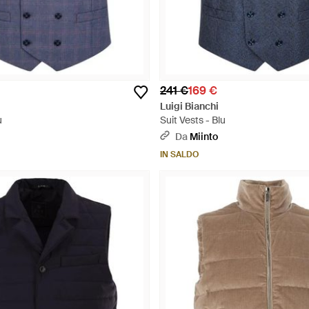
241 €
169 €
Luigi Bianchi
u
Suit Vests - Blu
Da
Miinto
IN SALDO