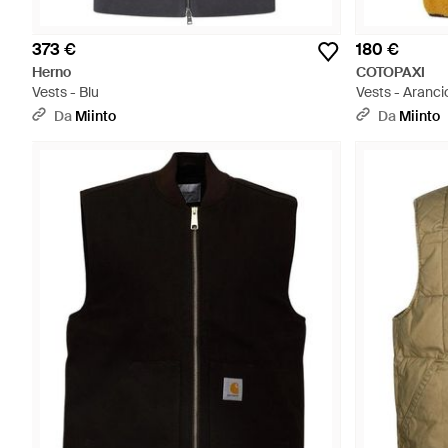
373 €
180 €
Herno
COTOPAXI
Vests - Blu
Vests - Aranc
Da
Miinto
Da
Miinto