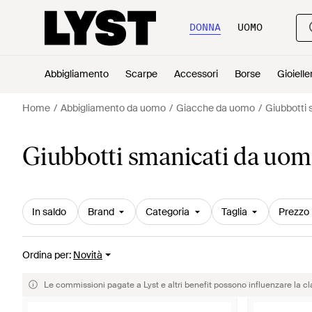
DONNA
UOMO
Abbigliamento
Scarpe
Accessori
Borse
Gioielle
Home
Abbigliamento da uomo
Giacche da uomo
Giubbotti 
Giubbotti smanicati da uo
In saldo
Brand
Categoria
Taglia
Prezzo
Ordina per
:
Novità
Le commissioni pagate a Lyst e altri benefit possono influenzare la cl