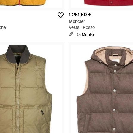
1.261,50 €
Moncler
ione
Vests - Rosso
Da
Miinto