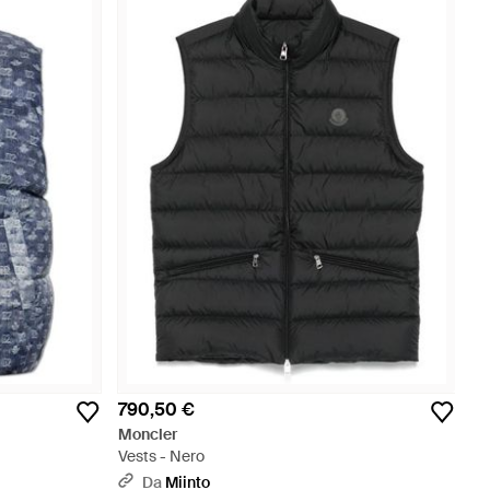
790,50 €
Moncler
Vests - Nero
Da
Miinto