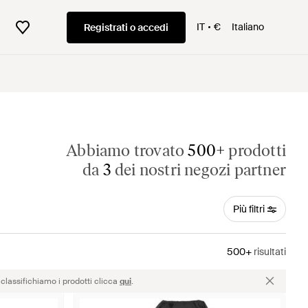
IT
€
Italiano
Registrati o accedi
Abbiamo trovato
500+
prodotti
da
3
dei nostri negozi partner
Più filtri
500+
risultati
classifichiamo i prodotti clicca
qui
.