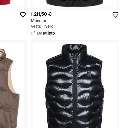
1.211,50 €
Moncler
Vests - Nero
Da
Miinto