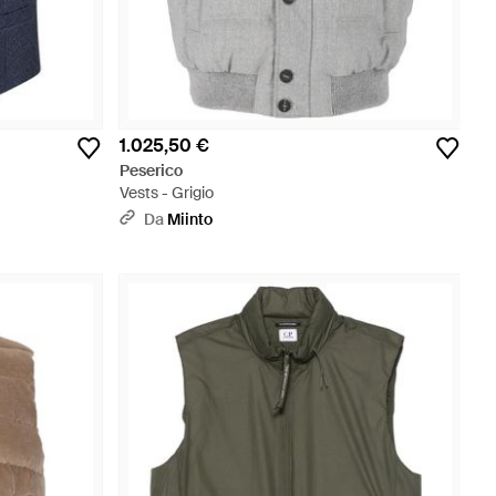
1.025,50 €
Peserico
Vests - Grigio
Da
Miinto