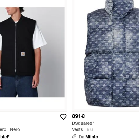
891 €
DSquared²
ero - Nero
Vests - Blu
bleF
Da
Miinto