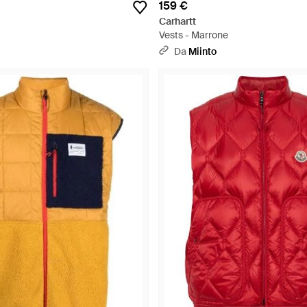
159 €
Carhartt
Vests - Marrone
Da
Miinto