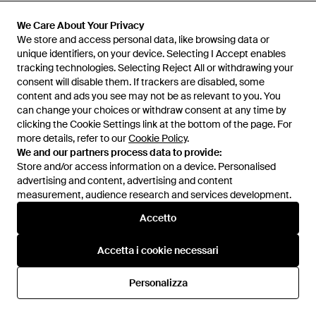
Stella McCartney
Stella McCartney
Handbags - Blu
Handbags - Rosso
We Care About Your Privacy
We Care About Your Privacy
Da
Miinto
Da
Miinto
We store and access personal data, like browsing data or
We store and access personal data, like browsing data or
unique identifiers, on your device. Selecting I Accept enables
unique identifiers, on your device. Selecting I Accept enables
IN SALDO
tracking technologies. Selecting Reject All or withdrawing your
tracking technologies. Selecting Reject All or withdrawing your
consent will disable them. If trackers are disabled, some
consent will disable them. If trackers are disabled, some
content and ads you see may not be as relevant to you. You
content and ads you see may not be as relevant to you. You
can change your choices or withdraw consent at any time by
can change your choices or withdraw consent at any time by
clicking the Cookie Settings link at the bottom of the page. For
clicking the Cookie Settings link at the bottom of the page. For
more details, refer to our
more details, refer to our
Cookie Policy
Cookie Policy
.
.
We and our partners process data to provide:
We and our partners process data to provide:
Store and/or access information on a device. Personalised
Store and/or access information on a device. Personalised
advertising and content, advertising and content
advertising and content, advertising and content
measurement, audience research and services development.
measurement, audience research and services development.
Accetto
Accetto
Accetta i cookie necessari
Accetta i cookie necessari
695,50 €
999 €
Stella McCartney
Stella McCartney
Personalizza
Personalizza
Handbags - Neutro
Borsa Tote - Nero
Da
Miinto
Da
FARFETCH