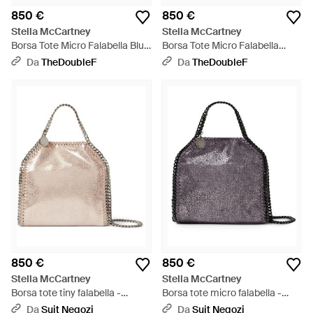
850 €
850 €
Stella McCartney
Stella McCartney
Borsa Tote Micro Falabella Blu
Borsa Tote Micro Falabella
Scuro - Nero
Color Denim Effetto
Da
TheDoubleF
Da
TheDoubleF
Metallizzato - Blu
850 €
850 €
Stella McCartney
Stella McCartney
Borsa tote tiny falabella -
Borsa tote micro falabella -
Neutro
Viola
Da
Suit Negozi
Da
Suit Negozi