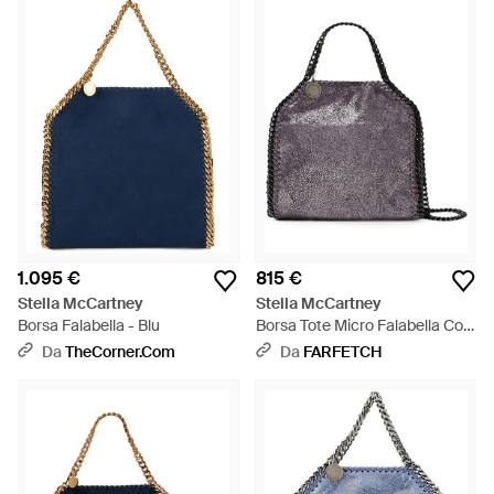
1.095 €
815 €
Stella McCartney
Stella McCartney
Borsa Falabella - Blu
Borsa Tote Micro Falabella Con
Catena - Viola
Da
TheCorner.com
Da
FARFETCH