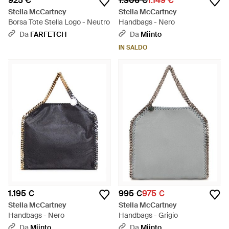
925 €
1.306 €
1.149 €
Stella McCartney
Stella McCartney
Borsa Tote Stella Logo - Neutro
Handbags - Nero
Da
FARFETCH
Da
Miinto
IN SALDO
1.195 €
995 €
975 €
Stella McCartney
Stella McCartney
Handbags - Nero
Handbags - Grigio
Da
Miinto
Da
Miinto