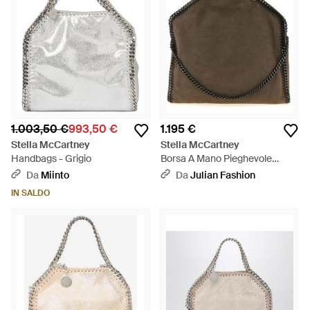
1.003,50 €
993,50 €
1.195 €
Stella McCartney
Stella McCartney
Handbags - Grigio
Borsa A Mano Pieghevole
'Falabella' - Marrone
Da
Miinto
Da
Julian Fashion
IN SALDO