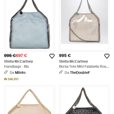
995 €
697 €
995 €
Stella McCartney
Stella McCartney
Handbags - Blu
Borsa Tote Mini Falabella Rosa
Chiara - Bianco
Da
Miinto
Da
TheDoubleF
IN SALDO