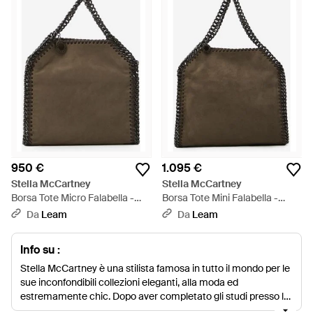
950 €
1.095 €
Stella McCartney
Stella McCartney
Borsa Tote Micro Falabella -
Borsa Tote Mini Falabella -
Marrone
Marrone
Da
Leam
Da
Leam
Info su :
Stella McCartney è una stilista famosa in tutto il mondo per le
sue inconfondibili collezioni eleganti, alla moda ed
estremamente chic. Dopo aver completato gli studi presso la
Central Saint Martins nel 1995, maturò una notevole