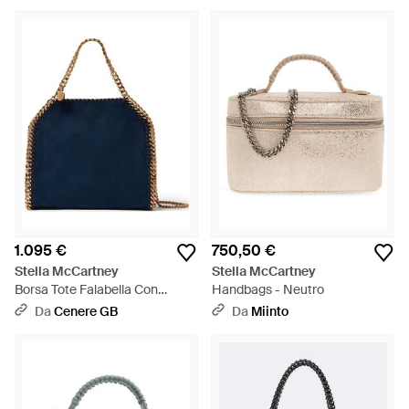
esperienza lavorando come direttrice creativa per Chloé,
arrivando poi a lanciare il suo acclamatissimo brand nel 2001.
Da sempre impegnata nell'utilizzo di prodotti di origine non
animale, le tote bag firmate Stella McCartney sono realizzate
in maniera impeccabile in ottima ecopelle. Caratterizzate da
strutture uniche, vivaci color block e decorazioni fantasiose,
queste borse squisite sono un complemento davvero
meraviglioso per ogni outfit sia da giorno che da sera.
1.095 €
750,50 €
Stella McCartney
Stella McCartney
Borsa Tote Falabella Con
Handbags - Neutro
Catena - Blu
Da
Cenere GB
Da
Miinto