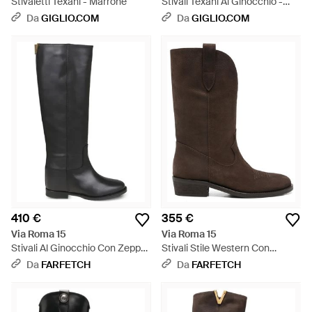
Stivaletti Texani - Marrone
Stivali Texani Al Ginocchio -
Marrone
Da
GIGLIO.COM
Da
GIGLIO.COM
410 €
355 €
Via Roma 15
Via Roma 15
Stivali Al Ginocchio Con Zeppa
Stivali Stile Western Con
- Nero
Ricamo - Marrone
Da
FARFETCH
Da
FARFETCH