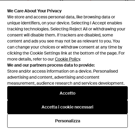
Via Roma 15
Via Roma 15
Stivale Con Zeppa - Marrone
We Care About Your Privacy
We Care About Your Privacy
Stivale Con Zeppa - Marrone
We store and access personal data, like browsing data or
We store and access personal data, like browsing data or
Da
GIGLIO.COM
Da
GIGLIO.COM
unique identifiers, on your device. Selecting I Accept enables
unique identifiers, on your device. Selecting I Accept enables
IN SALDO
IN SALDO
tracking technologies. Selecting Reject All or withdrawing your
tracking technologies. Selecting Reject All or withdrawing your
consent will disable them. If trackers are disabled, some
consent will disable them. If trackers are disabled, some
content and ads you see may not be as relevant to you. You
content and ads you see may not be as relevant to you. You
can change your choices or withdraw consent at any time by
can change your choices or withdraw consent at any time by
clicking the Cookie Settings link at the bottom of the page. For
clicking the Cookie Settings link at the bottom of the page. For
more details, refer to our
more details, refer to our
Cookie Policy
Cookie Policy
.
.
We and our partners process data to provide:
We and our partners process data to provide:
Store and/or access information on a device. Personalised
Store and/or access information on a device. Personalised
advertising and content, advertising and content
advertising and content, advertising and content
measurement, audience research and services development.
measurement, audience research and services development.
Accetto
Accetto
Accetta i cookie necessari
Accetta i cookie necessari
389,50 €
389,50 €
Via Roma 15
Via Roma 15
Personalizza
Personalizza
Cowboy Boots - Marrone
High Boots - Nero
Da
Miinto
Da
Miinto