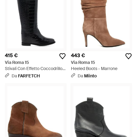
415 €
443 €
Via Roma 15
Via Roma 15
Stivali Con Effetto Coccodrillo -
Heeled Boots - Marrone
Nero
Da
FARFETCH
Da
Miinto