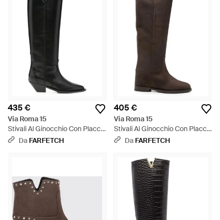
435 €
405 €
Via Roma 15
Via Roma 15
Stivali Al Ginocchio Con Placca
Stivali Al Ginocchio Con Placca
Logo - Nero
V - Marrone
Da
FARFETCH
Da
FARFETCH