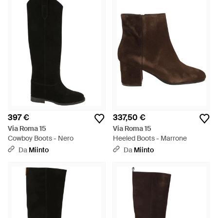
tanto i modelli classici quanto tendenze più attuali e stili
innovativi, offrendo molto di più di quanto si possa trovare
mediamente sul mercato. Dai un'occhiata alla gamma di
stivali firmati Via Roma 15 e troverai stivaletti di tutti i tipi, dai
biker ai texani, passando per stivali da equitazione e modelli
col tacco.
397 €
337,50 €
Via Roma 15
Via Roma 15
Cowboy Boots - Nero
Heeled Boots - Marrone
Da
Miinto
Da
Miinto