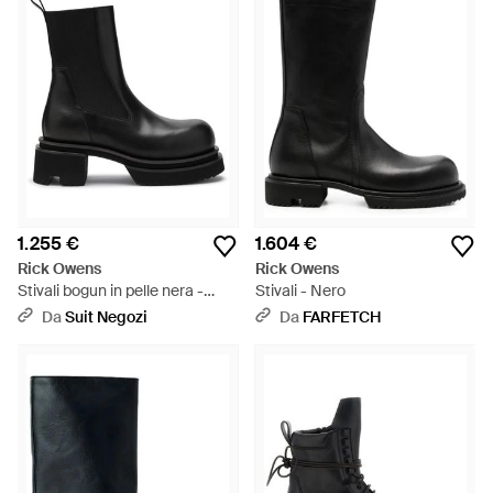
1.255 €
1.604 €
Rick Owens
Rick Owens
Stivali bogun in pelle nera -
Stivali - Nero
Nero
Da
Suit Negozi
Da
FARFETCH