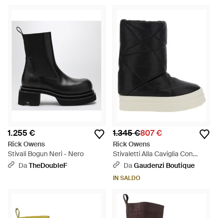
1.255 €
1.345 €
807 €
Rick Owens
Rick Owens
Stivali Bogun Neri - Nero
Stivaletti Alla Caviglia Con
Design Imbottito E Trapuntato -
Da
TheDoubleF
Da
Gaudenzi Boutique
Nero
IN SALDO