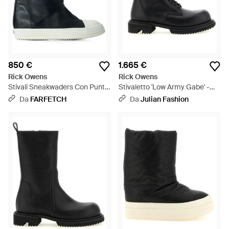
850 €
1.665 €
Rick Owens
Rick Owens
Stivali Sneakwaders Con Punta
Stivaletto 'Low Army Gabe' -
Tonda - Nero
Nero
Da
FARFETCH
Da
Julian Fashion