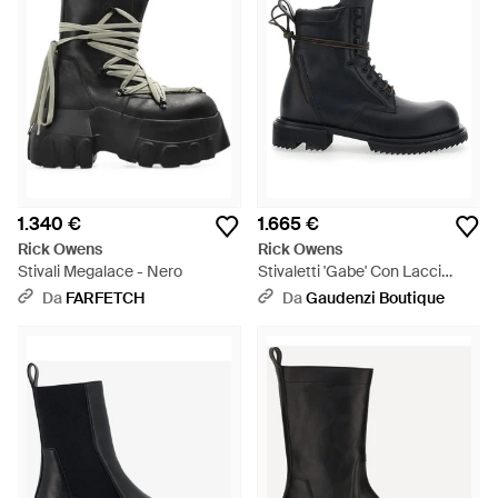
1.340 €
1.665 €
Rick Owens
Rick Owens
Stivali Megalace - Nero
Stivaletti 'Gabe' Con Lacci
Oversize Decorativi E Chiusura
Da
FARFETCH
Da
Gaudenzi Boutique
- Nero