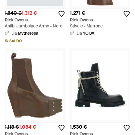
1.640 €
1.312 €
1.271 €
Rick Owens
Rick Owens
Anfibi Jumbolace Army - Nero
Stivale - Marrone
Da
Mytheresa
Da
YOOX
IN SALDO
1.118 €
1.084 €
1.530 €
Rick Owens
Rick Owens