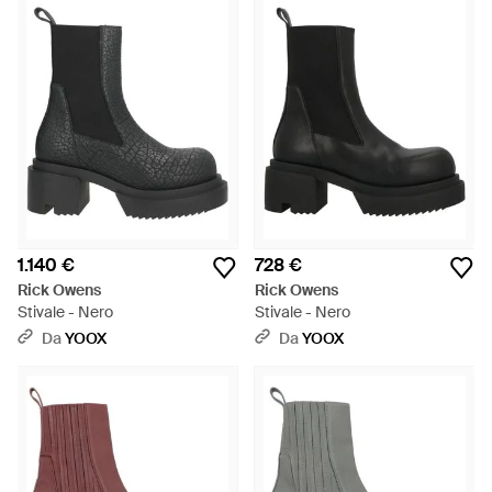
stesso. La collezione di stivali da uomo Rick Owens è
massiccia, in stile utility misto a dettagli minuziosi – insomma,
un vero e proprio ibrido di moda e funzionalità. Se ami le zip
grosse e le suole plateau in tinta unita nera, questi modelli
fanno per te.
1.140 €
728 €
Rick Owens
Rick Owens
Stivale - Nero
Stivale - Nero
Da
YOOX
Da
YOOX