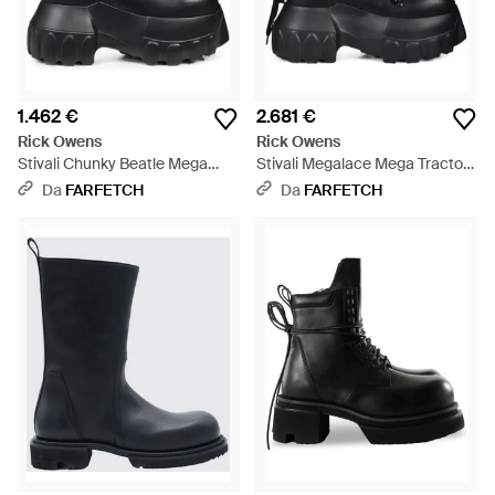
1.462 €
2.681 €
Rick Owens
Rick Owens
Stivali Chunky Beatle Mega
Stivali Megalace Mega Tractor
Tractor - Nero
Con Suola Chunky - Nero
Da
FARFETCH
Da
FARFETCH