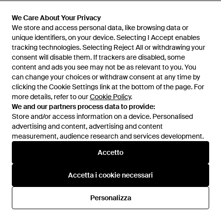
We Care About Your Privacy
We Care About Your Privacy
We store and access personal data, like browsing data or
We store and access personal data, like browsing data or
unique identifiers, on your device. Selecting I Accept enables
unique identifiers, on your device. Selecting I Accept enables
tracking technologies. Selecting Reject All or withdrawing your
tracking technologies. Selecting Reject All or withdrawing your
consent will disable them. If trackers are disabled, some
consent will disable them. If trackers are disabled, some
content and ads you see may not be as relevant to you. You
content and ads you see may not be as relevant to you. You
can change your choices or withdraw consent at any time by
can change your choices or withdraw consent at any time by
clicking the Cookie Settings link at the bottom of the page. For
clicking the Cookie Settings link at the bottom of the page. For
more details, refer to our
more details, refer to our
Cookie Policy
Cookie Policy
.
.
We and our partners process data to provide:
We and our partners process data to provide:
Store and/or access information on a device. Personalised
Store and/or access information on a device. Personalised
advertising and content, advertising and content
advertising and content, advertising and content
measurement, audience research and services development.
measurement, audience research and services development.
1.615 €
1.310 €
Rick Owens
Rick Owens
Accetto
Accetto
Stivali - Nero
Stivaletto 'Beatle Bogun' - Nero
Da
Nugnes 1920
Da
Julian Fashion
Accetta i cookie necessari
Accetta i cookie necessari
Personalizza
Personalizza