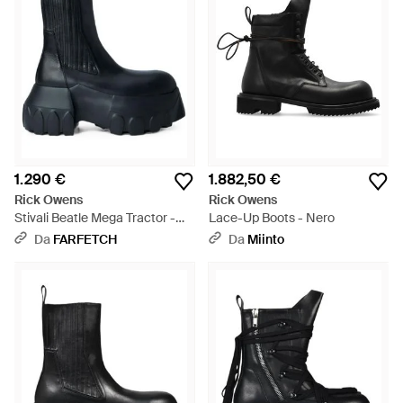
1.290 €
1.882,50 €
Rick Owens
Rick Owens
Stivali Beatle Mega Tractor -
Lace-Up Boots - Nero
Blu
Da
FARFETCH
Da
Miinto