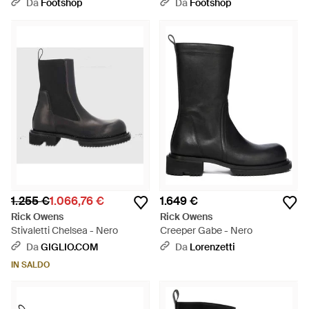
- Nero
Da
Footshop
Da
Footshop
1.255 €
1.066,76 €
1.649 €
Rick Owens
Rick Owens
Stivaletti Chelsea - Nero
Creeper Gabe - Nero
Da
GIGLIO.COM
Da
Lorenzetti
IN SALDO