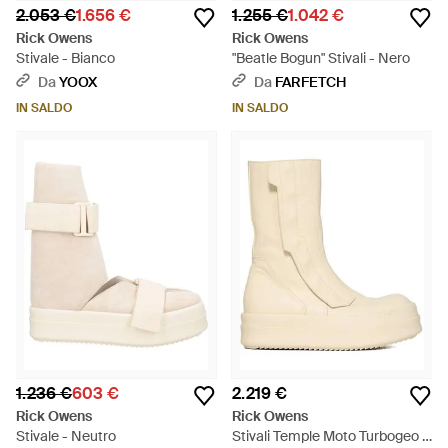
2.053 €
1.656 €
1.255 €
1.042 €
Rick Owens
Rick Owens
Stivale - Bianco
"Beatle Bogun" Stivali - Nero
Da
YOOX
Da
FARFETCH
IN SALDO
IN SALDO
1.236 €
603 €
2.219 €
Rick Owens
Rick Owens
Stivale - Neutro
Stivali Temple Moto Turbogeo -