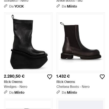
Stivaletti - Nero
Ankle Boots - Blu
Da
YOOX
Da
Miinto
2.280,50 €
1.432 €
Rick Owens
Rick Owens
Wedges - Nero
Chelsea Boots - Nero
Da
Miinto
Da
Miinto