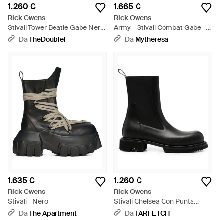
1.260 €
1.665 €
Rick Owens
Rick Owens
Stivali Tower Beatle Gabe Neri -
Army – Stivali Combat Gabe -
Nero
Nero
Da
TheDoubleF
Da
Mytheresa
1.635 €
1.260 €
Rick Owens
Rick Owens
Stivali - Nero
Stivali Chelsea Con Punta
Tonda - Nero
Da
The Apartment
Da
FARFETCH