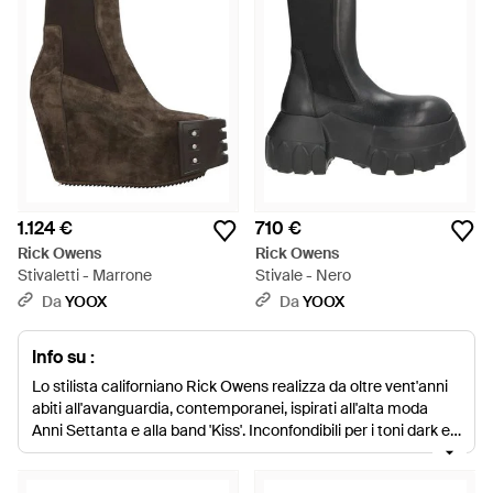
1.124 €
710 €
Rick Owens
Rick Owens
Stivaletti - Marrone
Stivale - Nero
Da
YOOX
Da
YOOX
Info su :
Lo stilista californiano Rick Owens realizza da oltre vent'anni
abiti all'avanguardia, contemporanei, ispirati all'alta moda
Anni Settanta e alla band 'Kiss'. Inconfondibili per i toni dark e
le silhouette marcatamente sartoriali, i capi trasudano
un'estetica lussuosa ma controllata, proprio come lo stilista