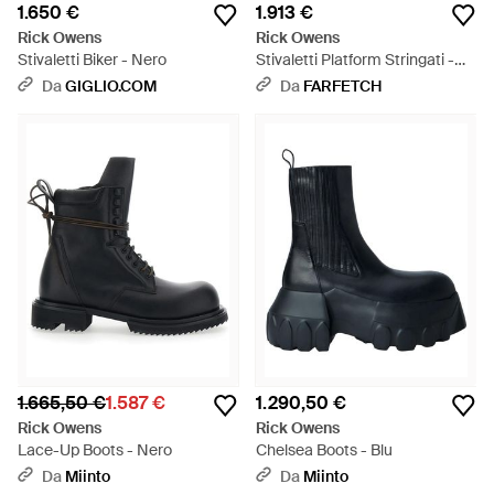
1.650 €
1.913 €
Rick Owens
Rick Owens
Stivaletti Biker - Nero
Stivaletti Platform Stringati -
Nero
Da
GIGLIO.COM
Da
FARFETCH
1.665,50 €
1.587 €
1.290,50 €
Rick Owens
Rick Owens
Lace-Up Boots - Nero
Chelsea Boots - Blu
Da
Miinto
Da
Miinto