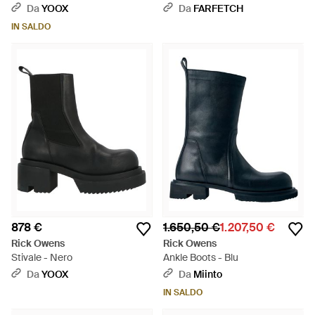
Neutro
Da
YOOX
Da
FARFETCH
IN SALDO
878 €
1.650,50 €
1.207,50 €
Rick Owens
Rick Owens
Stivale - Nero
Ankle Boots - Blu
Da
YOOX
Da
Miinto
IN SALDO