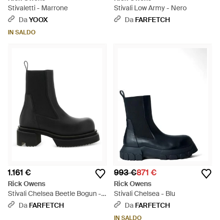
Stivaletti - Marrone
Stivali Low Army - Nero
Da
YOOX
Da
FARFETCH
IN SALDO
1.161 €
993 €
871 €
Rick Owens
Rick Owens
Stivali Chelsea Beetle Bogun -
Stivali Chelsea - Blu
Nero
Da
FARFETCH
Da
FARFETCH
IN SALDO