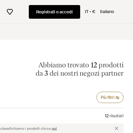
IT
€
Italiano
Registrati o accedi
Abbiamo trovato
12
prodotti
da
3
dei nostri negozi partner
Più filtri
12
risultati
classifichiamo i prodotti clicca
qui
.