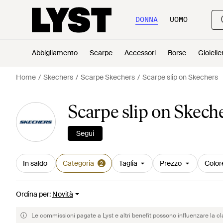
DONNA
UOMO
Abbigliamento
Scarpe
Accessori
Borse
Gioielle
Home
Skechers
Scarpe Skechers
Scarpe slip on Skechers
Scarpe slip on Skec
Segui
In saldo
Categoria
Taglia
Prezzo
Color
2
Ordina per
:
Novità
Le commissioni pagate a Lyst e altri benefit possono influenzare la cl