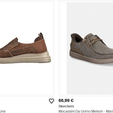
66,99 €
Skechers
rone
Mocassini Da Uomo Melson - Mar