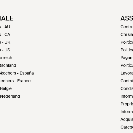
NALE
ASS
s - AU
Centro
s - CA
Chi si
s - UK
Politic
s - US
Politic
erreich
Pagam
utschland
Politi
Skechers - España
Lavora
kechers - France
Contat
België
Condiz
 Nederland
Informa
Proprie
Informa
Acquis
Catego