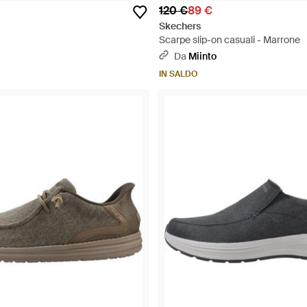
120 €
89 €
Skechers
Scarpe slip-on casuali - Marrone
Da
Miinto
IN SALDO