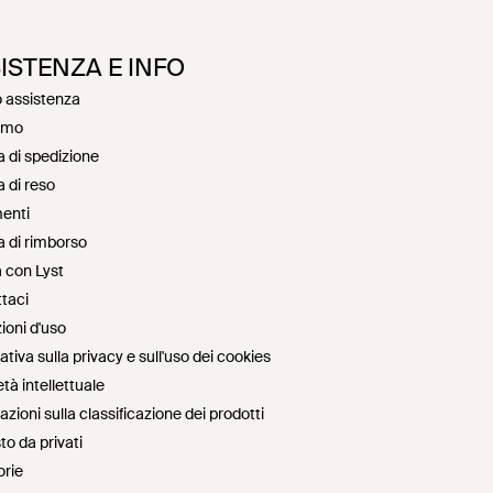
ISTENZA E INFO
 assistenza
amo
a di spedizione
a di reso
enti
ca di rimborso
 con Lyst
taci
ioni d'uso
tiva sulla privacy e sull'uso dei cookies
tà intellettuale
zioni sulla classificazione dei prodotti
to da privati
rie