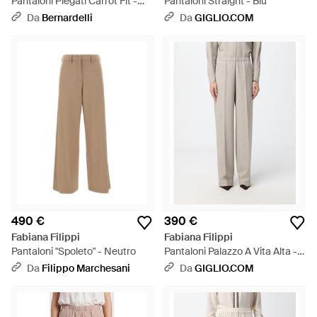
Pantaloni Piegati Carrot Fit -
Pantaloni Straight - Blu
Grigio
Da
Bernardelli
Da
GIGLIO.COM
490 €
390 €
Fabiana Filippi
Fabiana Filippi
Pantaloni "Spoleto" - Neutro
Pantaloni Palazzo A Vita Alta -
Marrone
Da
Filippo Marchesani
Da
GIGLIO.COM