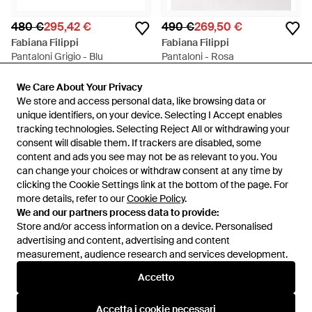
480 €
295,42 €
490 €
269,50 €
Fabiana Filippi
Fabiana Filippi
Pantaloni Grigio - Blu
Pantaloni - Rosa
Da
.THESHHHOP/
Da
GIGLIO.COM
We Care About Your Privacy
We Care About Your Privacy
IN SALDO
IN SALDO
We store and access personal data, like browsing data or
We store and access personal data, like browsing data or
unique identifiers, on your device. Selecting I Accept enables
unique identifiers, on your device. Selecting I Accept enables
tracking technologies. Selecting Reject All or withdrawing your
tracking technologies. Selecting Reject All or withdrawing your
consent will disable them. If trackers are disabled, some
consent will disable them. If trackers are disabled, some
content and ads you see may not be as relevant to you. You
content and ads you see may not be as relevant to you. You
can change your choices or withdraw consent at any time by
can change your choices or withdraw consent at any time by
clicking the Cookie Settings link at the bottom of the page. For
clicking the Cookie Settings link at the bottom of the page. For
more details, refer to our
more details, refer to our
Cookie Policy
Cookie Policy
.
.
We and our partners process data to provide:
We and our partners process data to provide:
Store and/or access information on a device. Personalised
Store and/or access information on a device. Personalised
advertising and content, advertising and content
advertising and content, advertising and content
measurement, audience research and services development.
measurement, audience research and services development.
Accetto
Accetto
485 €
172 €
Fabiana Filippi
Fabiana Filippi
Accetta i cookie necessari
Accetta i cookie necessari