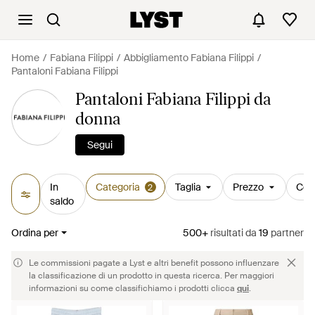
Home
Fabiana Filippi
Abbigliamento Fabiana Filippi
Pantaloni Fabiana Filippi
Pantaloni Fabiana Filippi da
donna
Segui
In
Categoria
Taglia
Prezzo
Col
2
saldo
Ordina per
500+
risultati
da
19
partner
Le commissioni pagate a Lyst e altri benefit possono influenzare
la classificazione di un prodotto in questa ricerca. Per maggiori
informazioni su come classifichiamo i prodotti clicca
qui
.