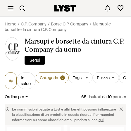
Home
C.P. Company
Borse C.P. Company
Marsupi e
borsette da cintura C.P. Company
Marsupi e borsette da cintura C.P.
Company da uomo
Segui
In
Categoria
Taglia
Prezzo
Col
2
saldo
Ordina per
65
risultati
da
10
partner
Le commissioni pagate a Lyst e altri benefit possono influenzare
la classificazione di un prodotto in questa ricerca. Per maggiori
informazioni su come classifichiamo i prodotti clicca
qui
.