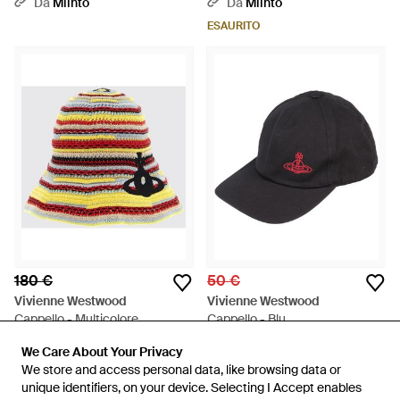
Da
Miinto
Da
Miinto
ESAURITO
180 €
50 €
Vivienne Westwood
Vivienne Westwood
Cappello - Multicolore
Cappello - Blu
Da
GIGLIO.COM
Da
YOOX
We Care About Your Privacy
We Care About Your Privacy
ESAURITO
ESAURITO
We store and access personal data, like browsing data or
We store and access personal data, like browsing data or
unique identifiers, on your device. Selecting I Accept enables
unique identifiers, on your device. Selecting I Accept enables