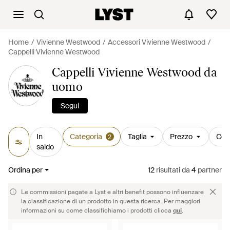
Home
Vivienne Westwood
Accessori Vivienne Westwood
Cappelli Vivienne Westwood
Cappelli Vivienne Westwood da
uomo
Segui
In
Categoria
Taglia
Prezzo
Col
2
saldo
Ordina per
12
risultati
da
4
partner
Le commissioni pagate a Lyst e altri benefit possono influenzare
la classificazione di un prodotto in questa ricerca. Per maggiori
informazioni su come classifichiamo i prodotti clicca
qui
.