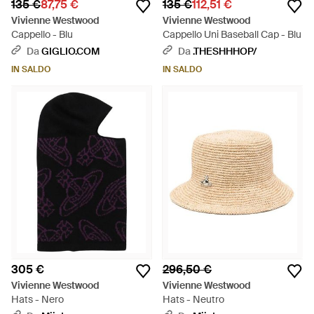
135 €
87,75 €
135 €
112,51 €
Vivienne Westwood
Vivienne Westwood
Cappello - Blu
Cappello Uni Baseball Cap - Blu
Da
GIGLIO.COM
Da
.THESHHHOP/
IN SALDO
IN SALDO
305 €
296,50 €
Vivienne Westwood
Vivienne Westwood
Hats - Nero
Hats - Neutro