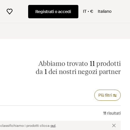
IT
€
Italiano
Registrati o accedi
Abbiamo trovato
11
prodotti
da
1
dei nostri negozi partner
Più filtri
11
risultati
classifichiamo i prodotti clicca
qui
.