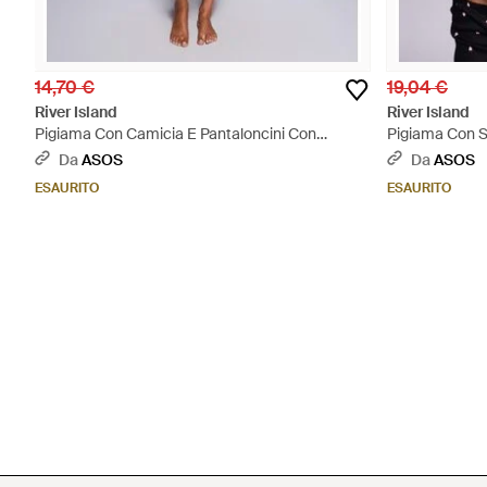
14,70 €
19,04 €
River Island
River Island
Pigiama Con Camicia E Pantaloncini Con
Pigiama Con 
Stampa Di Limoni - Bianco
Pantaloni E Ca
Da
ASOS
Da
ASOS
ESAURITO
ESAURITO