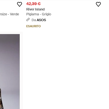
42,39 €
River Island
size - Verde
Pigiama - Grigio
Da
ASOS
ESAURITO