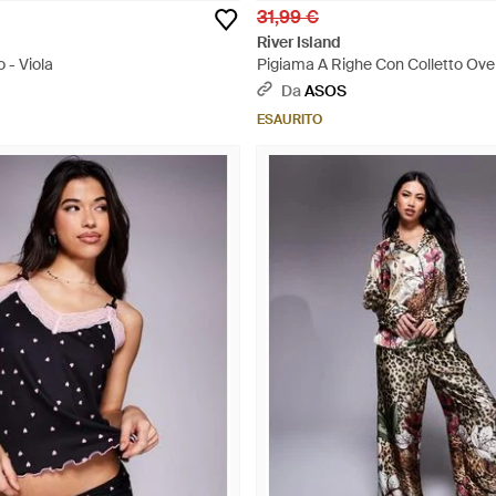
31,99 €
River Island
 - Viola
Pigiama A Righe Con Colletto Over
Da
ASOS
ESAURITO