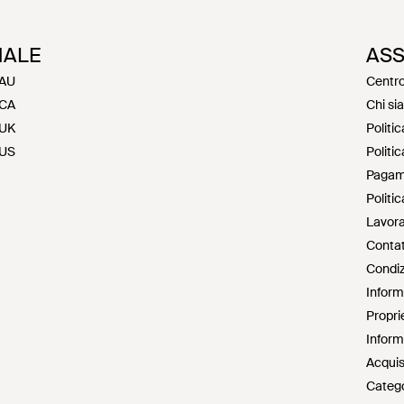
NALE
ASS
 AU
Centro
 CA
Chi si
 UK
Politic
 US
Politic
Pagam
Politi
Lavora
Contat
Condiz
Informa
Proprie
Informa
Acquis
Catego