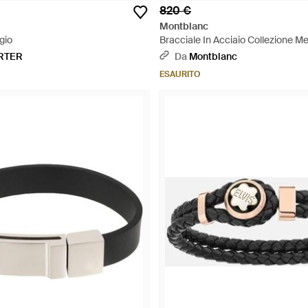
820 €
Montblanc
gio
Bracciale In Acciaio Collezione M
Glacier - Metallizzato
RTER
Da
Montblanc
ESAURITO