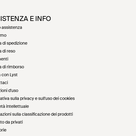
ISTENZA E INFO
 assistenza
amo
a di spedizione
a di reso
enti
ca di rimborso
 con Lyst
taci
ioni d'uso
tiva sulla privacy e sull'uso dei cookies
tà intellettuale
zioni sulla classificazione dei prodotti
to da privati
rie