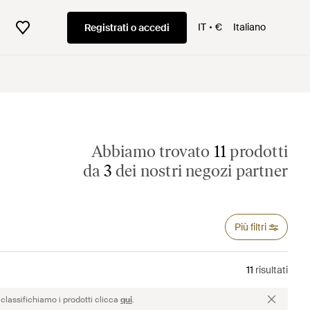
IT
€
Italiano
Registrati o accedi
Abbiamo trovato
11
prodotti
da
3
dei nostri negozi partner
Più filtri
11
risultati
classifichiamo i prodotti clicca
qui
.