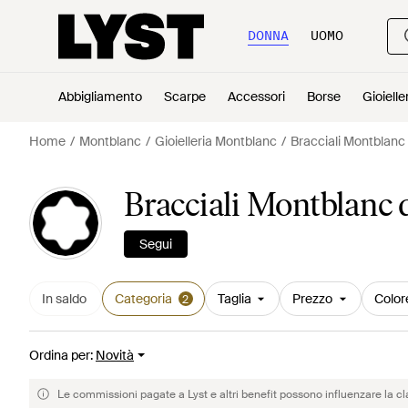
DONNA
UOMO
Abbigliamento
Scarpe
Accessori
Borse
Gioielle
Home
Montblanc
Gioielleria Montblanc
Bracciali Montblanc
Bracciali Montblanc
Segui
In saldo
Categoria
Taglia
Prezzo
Color
2
Ordina per
:
Novità
Le commissioni pagate a Lyst e altri benefit possono influenzare la cl