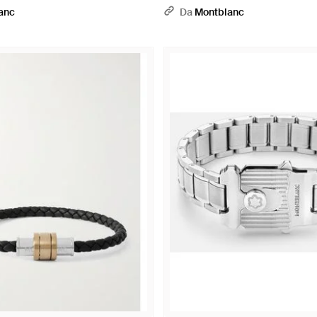
anc
Da
Montblanc