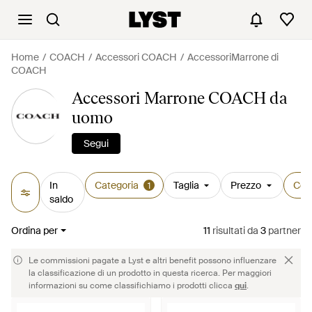
Home
COACH
Accessori COACH
AccessoriMarrone di
COACH
Accessori Marrone COACH da
uomo
Segui
In
Categoria
Taglia
Prezzo
Col
1
saldo
Ordina per
11
risultati
da
3
partner
Le commissioni pagate a Lyst e altri benefit possono influenzare
la classificazione di un prodotto in questa ricerca. Per maggiori
informazioni su come classifichiamo i prodotti clicca
qui
.