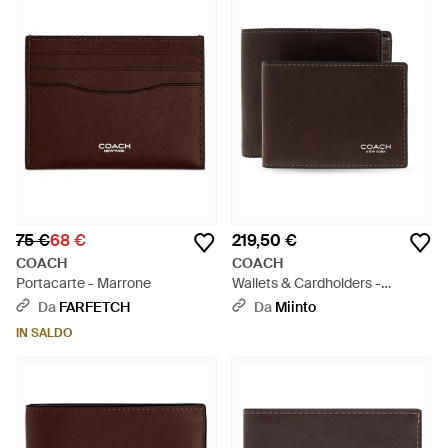
75 €
68 €
219,50 €
COACH
COACH
Portacarte - Marrone
Wallets & Cardholders -
Marrone
Da
FARFETCH
Da
Miinto
IN SALDO