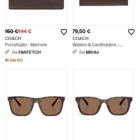
150 €
144 €
79,50 €
COACH
COACH
Portafoglio - Marrone
Wallets & Cardholders -
Marrone
Da
FARFETCH
Da
Miinto
IN SALDO