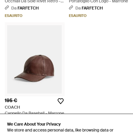
Occhiali Da Sole Rivet Retro -
Portafoglio Con Logo - Marrone
Marrone
Da
FARFETCH
Da
FARFETCH
ESAURITO
ESAURITO
195 €
COACH
Cappello Da Baseball - Marrone
Da
COACH
We Care About Your Privacy
We Care About Your Privacy
ESAURITO
We store and access personal data, like browsing data or
We store and access personal data, like browsing data or