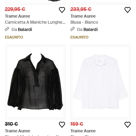
229,95 €
233,95 €
Trame Auree
Trame Auree
Camicetta A Maniche Lunghe -
Blusa - Bianco
Nero
Da
Balardi
Da
Balardi
ESAURITO
ESAURITO
310 €
159 €
Trame Auree
Trame Auree