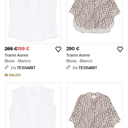
265 €
159 €
290 €
Trame Auree
Trame Auree
Blusa - Bianco
Blusa - Bianco
Da
TESSABIT
Da
TESSABIT
IN SALDO