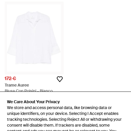
172 €
Trame Auree
Blusa Con Polsini - Bianco
Da
FARFETCH
We Care About Your Privacy
We Care About Your Privacy
ESAURITO
We store and access personal data, like browsing data or
We store and access personal data, like browsing data or
unique identifiers, on your device. Selecting I Accept enables
unique identifiers, on your device. Selecting I Accept enables
tracking technologies. Selecting Reject All or withdrawing your
tracking technologies. Selecting Reject All or withdrawing your
consent will disable them. If trackers are disabled, some
consent will disable them. If trackers are disabled, some