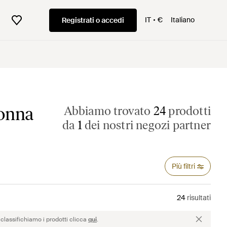
IT
€
Italiano
Registrati o accedi
onna
Abbiamo trovato
24
prodotti
da
1
dei nostri negozi partner
Più filtri
24
risultati
classifichiamo i prodotti clicca
qui
.