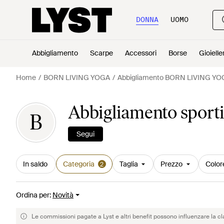
DONNA
UOMO
Abbigliamento
Scarpe
Accessori
Borse
Gioielle
Home
BORN LIVING YOGA
Abbigliamento BORN LIVING YO
Abbigliamento spor
B
Segui
In saldo
Categoria
Taglia
Prezzo
Color
2
Ordina per
:
Novità
Le commissioni pagate a Lyst e altri benefit possono influenzare la cl