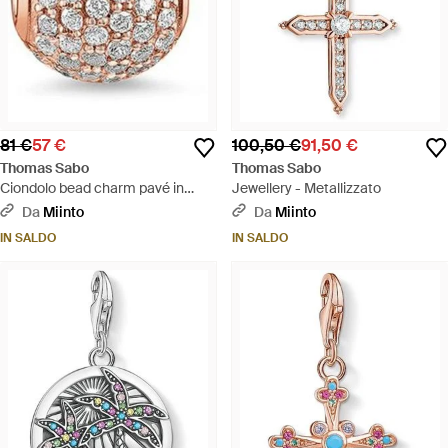
81 €
57 €
100,50 €
91,50 €
Thomas Sabo
Thomas Sabo
Ciondolo bead charm pavé in
Jewellery - Metallizzato
argento 925 placcato oro rosa -
Da
Miinto
Da
Miinto
Bianco
IN SALDO
IN SALDO