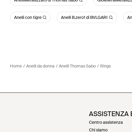
AnelliMetallizzato di Thomas Sabo
GioielleriaMetalli
Anelli con tigre
Anelli B.zero1 di BVLGARI
An
Home
Anelli da donna
Anelli Thomas Sabo
Rings
ASSISTENZA 
Centro assistenza
Chi siamo