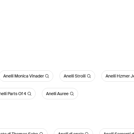
Anelli Monica Vinader
Anelli Stroili
Anelli Hzmer J
elli Parts Of 4
Anelli Auree