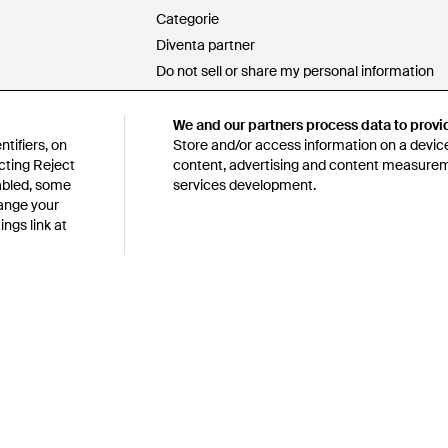
Categorie
Diventa partner
Do not sell or share my personal information
Dichiarazione sulla schiavitù moderna
Dichiarazione s172
We and our partners process data to provi
tifiers, on
Store and/or access information on a device
Politica sull'approvvigionamento responsabile
cting Reject
content, advertising and content measure
Codice di condotta
sabled, some
services development.
y e sull'uso dei cookies
Lyst survey sweepstakes official rules
hange your
ngs link at