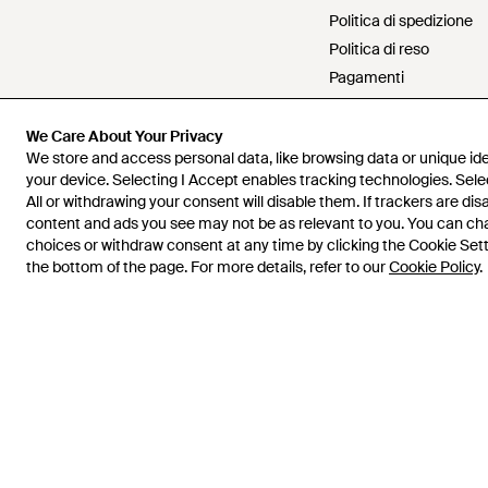
Politica di spedizione
Politica di reso
Pagamenti
Politica di rimborso
Lavora con Lyst
We Care About Your Privacy
We store and access personal data, like browsing data or unique iden
Contattaci
your device. Selecting I Accept enables tracking technologies. Sele
Condizioni d'uso
All or withdrawing your consent will disable them. If trackers are di
Informativa sulla privac
content and ads you see may not be as relevant to you. You can c
choices or withdraw consent at any time by clicking the Cookie Setti
Proprietà intellettuale
the bottom of the page. For more details, refer to our
Cookie Policy
.