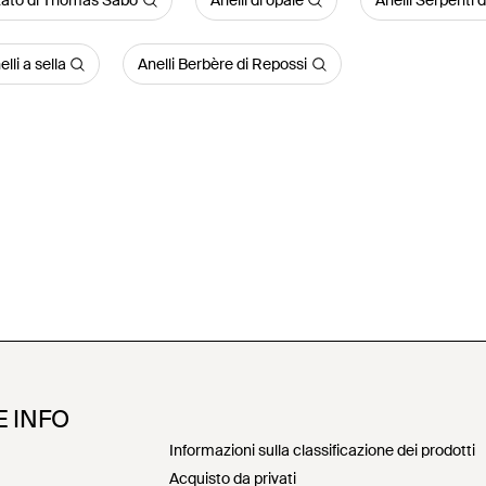
zzato di Thomas Sabo
Anelli di opale
Anelli Serpenti
elli a sella
Anelli Berbère di Repossi
E INFO
Informazioni sulla classificazione dei prodotti
Acquisto da privati