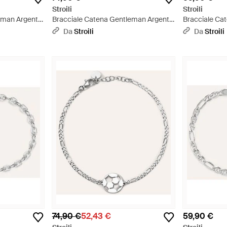
Stroili
Stroili
eman Argento
Bracciale Catena Gentleman Argento
Bracciale Ca
Rodiato - Neutro
Rodiato - Met
Da
Stroili
Da
Stroili
74,90 €
52,43 €
59,90 €