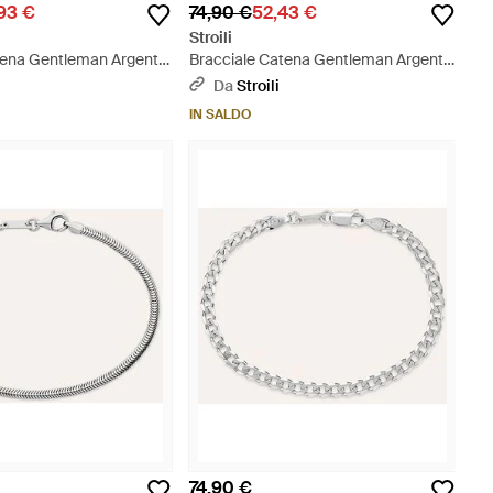
93 €
74,90 €
52,43 €
Stroili
tena Gentleman Argento
Bracciale Catena Gentleman Argento
allizzato
Rodiato - Metallizzato
Da
Stroili
IN SALDO
74,90 €