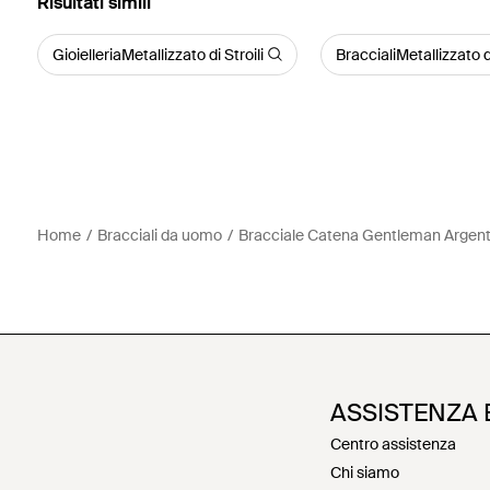
Risultati simili
GioielleriaMetallizzato di Stroili
BraccialiMetallizzato di
Home
Bracciali da uomo
Bracciale Catena Gentleman Argent
ASSISTENZA 
Centro assistenza
Chi siamo