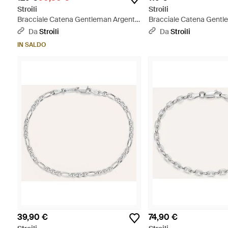
Stroili
Stroili
Bracciale Catena Gentleman Argento
Bracciale Catena Gentl
Rodiato - Metallizzato
Rodiato - Metallizzato
Da
Stroili
Da
Stroili
IN SALDO
39,90 €
74,90 €