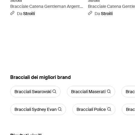
Stroili
Stroili
Bracciale Catena Gentleman Argento
Bracciale Catena Gentl
Rodiato - Metallizzato
Rodiato - Metallizzato
Da
Stroili
Da
Stroili
‪Bracciali‬ dei migliori brand
Bracciali Swarovski
Bracciali Maserati
Bracc
Bracciali Sydney Evan
Bracciali Police
Brac