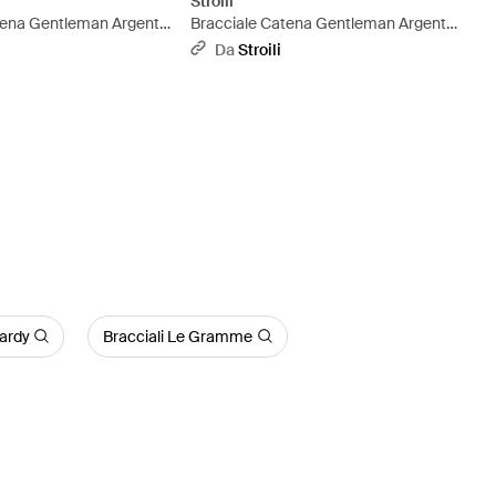
Stroili
tena Gentleman Argento
Bracciale Catena Gentleman Argento
allizzato
Rodiato - Metallizzato
Da
Stroili
Hardy
Bracciali Le Gramme