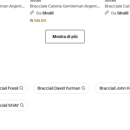
Stroili
Stroili
eman Argento
Bracciale Catena Gentleman Argento
Bracciale Ca
Rodiato - Metallizzato
Rodiato - Met
Da
Stroili
Da
Stroili
IN SALDO
Mostra di più
iali Fossil
Bracciali David Yurman
Bracciali John 
ciali SHAY