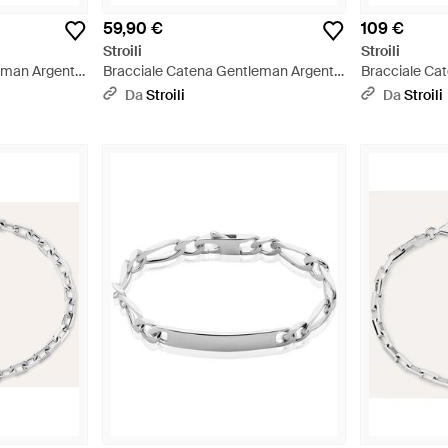
59,90 €
109 €
Stroili
Stroili
eman Argento
Bracciale Catena Gentleman Argento
Bracciale Ca
Rodiato - Metallizzato
Rodiato - Met
Da
Stroili
Da
Stroili