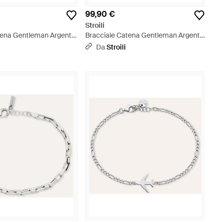
99,90 €
Stroili
tena Gentleman Argento
Bracciale Catena Gentleman Argento
allizzato
Rodiato - Neutro
Da
Stroili