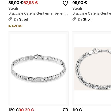
89,90 €
62,93 €
99,90 €
Stroili
Stroili
Bracciale Catena Gentleman Argento
Bracciale Catena Gentl
Rodiato - Neutro
Rodiato - Neutro
Da
Stroili
Da
Stroili
IN SALDO
129 €
90,30 €
119 €