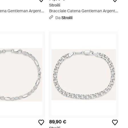
Stroili
tena Gentleman Argento
Bracciale Catena Gentleman Argento
allizzato
Rodiato - Metallizzato
Da
Stroili
89,90 €