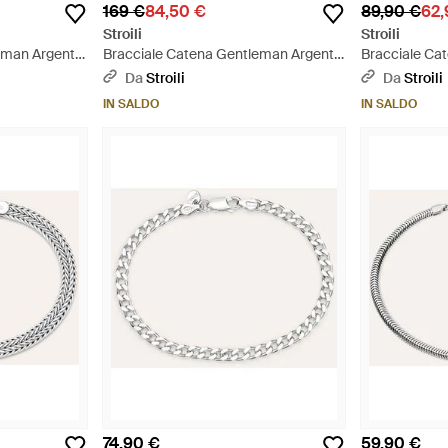
169 €
84,50 €
89,90 €
62,
Stroili
Stroili
eman Argento
Bracciale Catena Gentleman Argento
Bracciale Ca
Rodiato - Metallizzato
Rodiato - Met
Da
Stroili
Da
Stroili
IN SALDO
IN SALDO
74,90 €
59,90 €