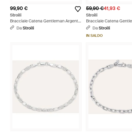
99,90 €
59,90 €
41,93 €
Stroili
Stroili
Bracciale Catena Gentleman Argento
Bracciale Catena Gentl
Rodiato - Metallizzato
Rodiato - Metallizzato
Da
Stroili
Da
Stroili
IN SALDO