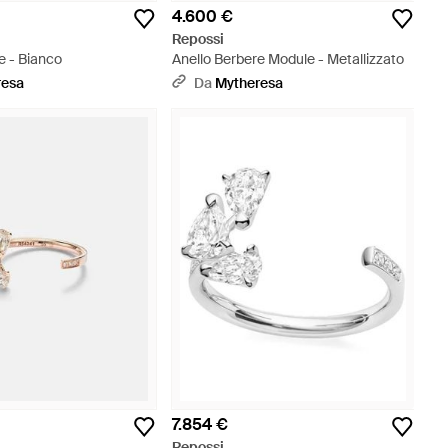
4.600 €
Repossi
e - Bianco
Anello Berbere Module - Metallizzato
resa
Da
Mytheresa
7.854 €
Repossi