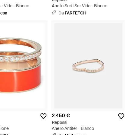
ur Vide - Bianco
Anello Serti Sur Vide - Bianco
resa
Da
FARFETCH
2.450 €
Repossi
cione
Anello Antifer - Bianco