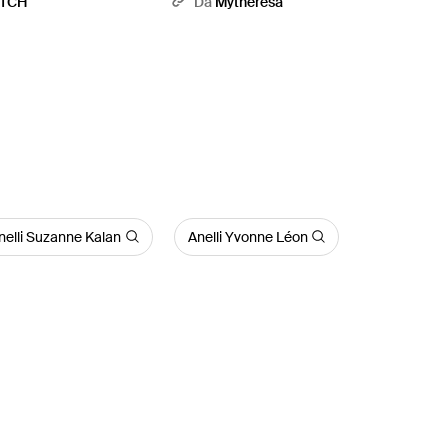
ETCH
Da
Mytheresa
nelli Suzanne Kalan
Anelli Yvonne Léon