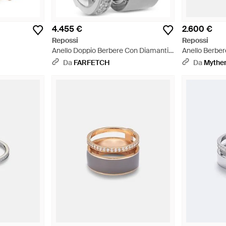
4.455 €
2.600 €
Repossi
Repossi
Anello Doppio Berbere Con Diamanti -
Anello Berber
Grigio
Da
FARFETCH
Da
Mythe