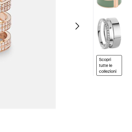
Scopri
tutte le
collezioni