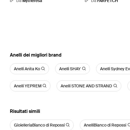
Da
Mytheresa
Da
FARFETCH
‪Anelli‬ dei migliori brand
Anelli Anita Ko
Anelli SHAY
Anelli Sydney E
Anelli YEPREM
Anelli STONE AND STRAND
Risultati simili
GioielleriaBianco di Repossi
AnelliBianco di Repossi