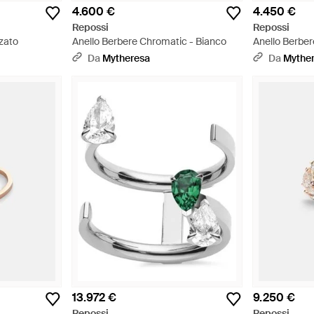
4.600 €
4.450 €
Repossi
Repossi
zzato
Anello Berbere Chromatic - Bianco
Anello Berber
Da
Mytheresa
Da
Mythe
13.972 €
9.250 €
Repossi
Repossi