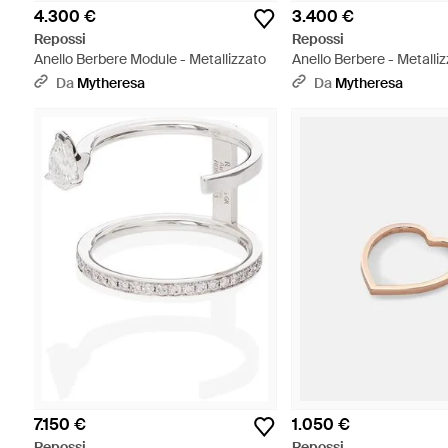
4.300 €
3.400 €
Repossi
Repossi
Anello Berbere Module - Metallizzato
Anello Berbere - Metalli
Da
Mytheresa
Da
Mytheresa
7.150 €
1.050 €
Repossi
Repossi