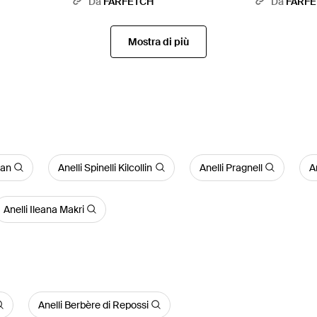
Da
FARFETCH
Da
FARF
Mostra di più
van
Anelli Spinelli Kilcollin
Anelli Pragnell
A
Anelli Ileana Makri
Anelli Berbère di Repossi