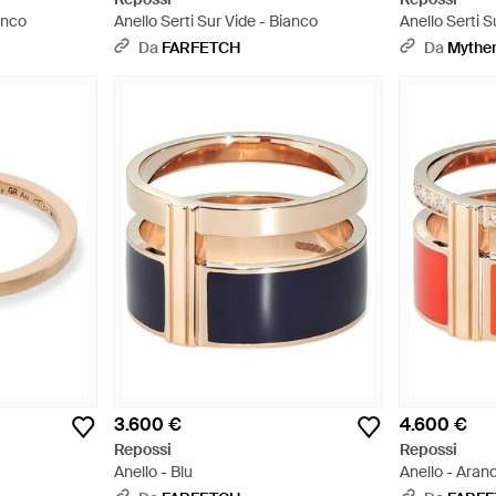
anco
Anello Serti Sur Vide - Bianco
Anello Serti S
Da
FARFETCH
Da
Mythe
3.600 €
4.600 €
Repossi
Repossi
Anello - Blu
Anello - Aran