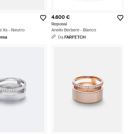
4.600 €
Repossi
e Xs - Neutro
Anello Berbere - Bianco
resa
Da
FARFETCH