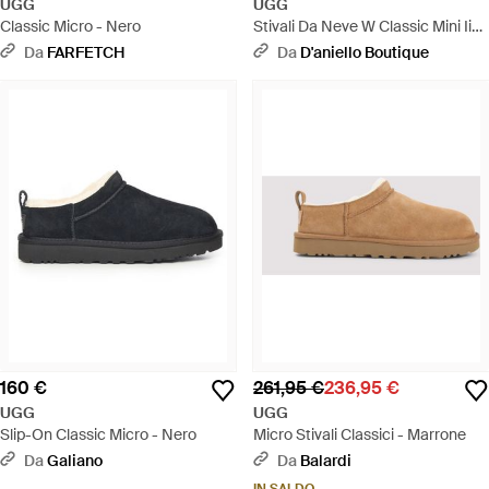
UGG
UGG
Classic Micro - Nero
Stivali Da Neve W Classic Mini Ii
1016222 - Nero
Da
FARFETCH
Da
D'aniello Boutique
160 €
261,95 €
236,95 €
UGG
UGG
Slip-On Classic Micro - Nero
Micro Stivali Classici - Marrone
Da
Galiano
Da
Balardi