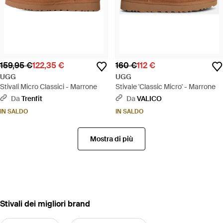
159,95 €
122,35 €
160 €
112 €
UGG
UGG
Stivali Micro Classici - Marrone
Stivale 'Classic Micro' - Marrone
Da
Trenfit
Da
VALICO
IN SALDO
IN SALDO
Mostra di più
‪Stivali‬ dei migliori brand