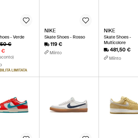
NIKE
NIKE
hoes - Verde
Skate Shoes - Rosso
Skate Shoes -
Multicolore
,50 €
119 €
481,50 €
 €
Miinto
sconto)
Miinto
o
ILITÀ LIMITATA