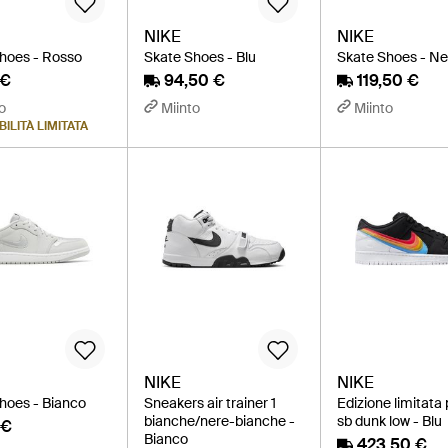
NIKE
NIKE
hoes - Rosso
Skate Shoes - Blu
Skate Shoes - Ne
 €
94,50 €
119,50 €
o
Miinto
Miinto
ILITÀ LIMITATA
NIKE
NIKE
hoes - Bianco
Sneakers air trainer 1
Edizione limitata 
bianche/nere-bianche -
sb dunk low - Blu
 €
Bianco
423,50 €