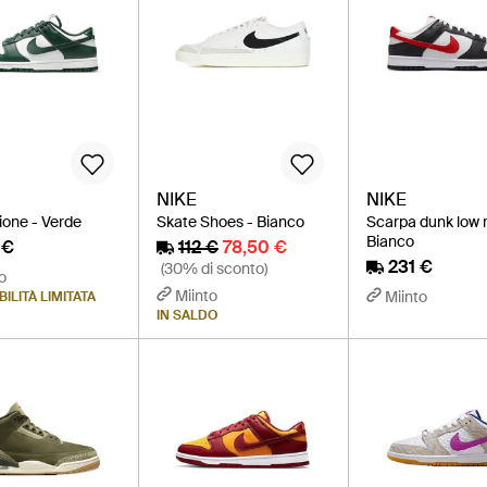
NIKE
NIKE
one - Verde
Skate Shoes - Bianco
Scarpa dunk low r
Bianco
 €
112 €
78,50 €
231 €
(30% di sconto)
o
Miinto
Miinto
ILITÀ LIMITATA
IN SALDO