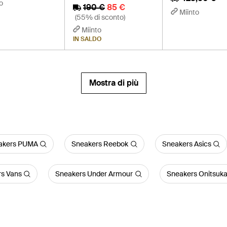
o
190 €
85 €
Miinto
(55% di sconto)
Miinto
IN SALDO
Mostra di più
akers PUMA
Sneakers Reebok
Sneakers Asics
s Vans
Sneakers Under Armour
Sneakers Onitsuka