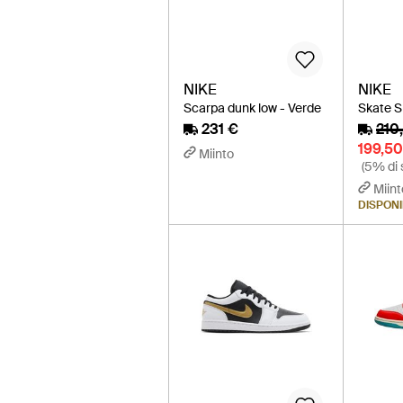
NIKE
NIKE
Scarpa dunk low - Verde
Skate S
231 €
210
199,50
Miinto
(5% di 
Miint
DISPONIB