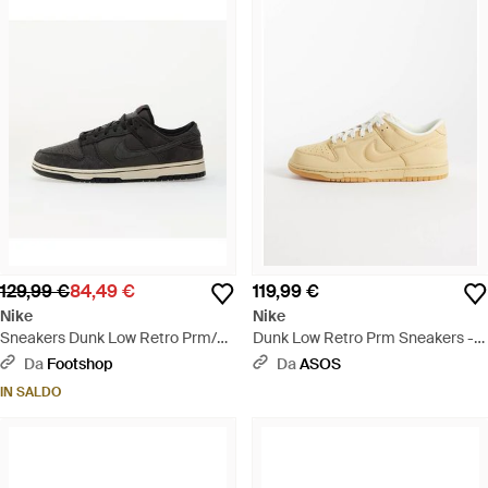
129,99 €
84,49 €
119,99 €
Nike
Nike
Sneakers Dunk Low Retro Prm/
Dunk Low Retro Prm Sneakers -
Off Noir-Medium Ash-Coconut
Neutro
Da
Footshop
Da
ASOS
Milk - Nero
IN SALDO