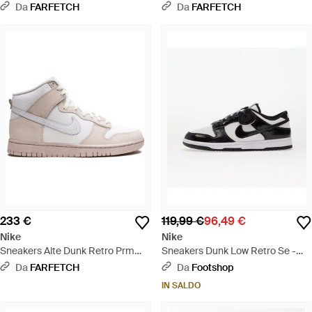
Dunk Low - Nero
Marrone
Da
FARFETCH
Da
FARFETCH
233 €
119,99 €
96,49 €
Nike
Nike
Sneakers Alte Dunk Retro Prm
Sneakers Dunk Low Retro Se -
Cracked Leather Swoosh - Bianco
Nero
Da
FARFETCH
Da
Footshop
IN SALDO