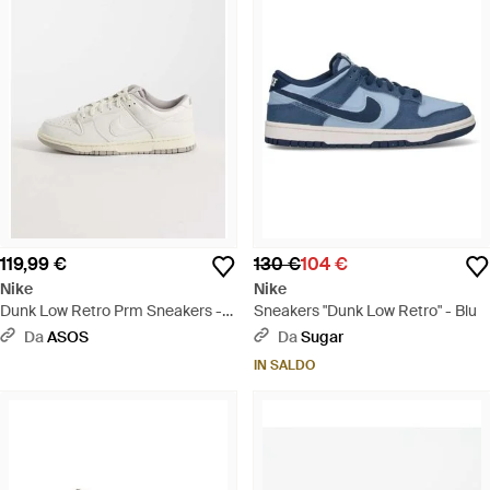
119,99 €
130 €
104 €
Nike
Nike
Dunk Low Retro Prm Sneakers -
Sneakers "Dunk Low Retro" - Blu
Bianco
Da
ASOS
Da
Sugar
IN SALDO