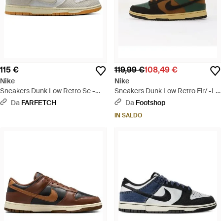
115 €
119,99 €
108,49 €
Nike
Nike
Sneakers Dunk Low Retro Se -
Sneakers Dunk Low Retro Fir/ -Lt
Bianco
British Tan-Sesame - Marrone
Da
FARFETCH
Da
Footshop
IN SALDO