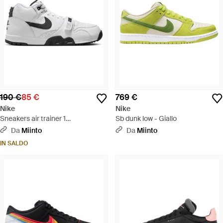
190 €
85 €
769 €
Nike
Nike
Sneakers air trainer 1
Sb dunk low - Giallo
bianche/nere-bianche - Bianco
Da
Miinto
Da
Miinto
IN SALDO