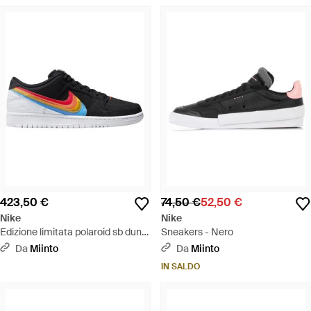
423,50 €
74,50 €
52,50 €
Nike
Nike
Edizione limitata polaroid sb dunk
Sneakers - Nero
low - Blu
Da
Miinto
Da
Miinto
IN SALDO