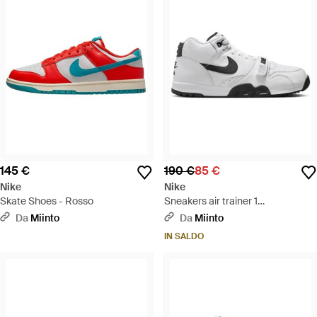
145 €
190 €
85 €
Nike
Nike
Skate Shoes - Rosso
Sneakers air trainer 1
bianche/nere-bianche - Bianco
Da
Miinto
Da
Miinto
IN SALDO