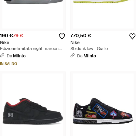
190 €
79 €
770,50 €
Nike
Nike
Edizione limitata night maroon
Sb dunk low - Giallo
blazer low - Multicolore
Da
Miinto
Da
Miinto
IN SALDO