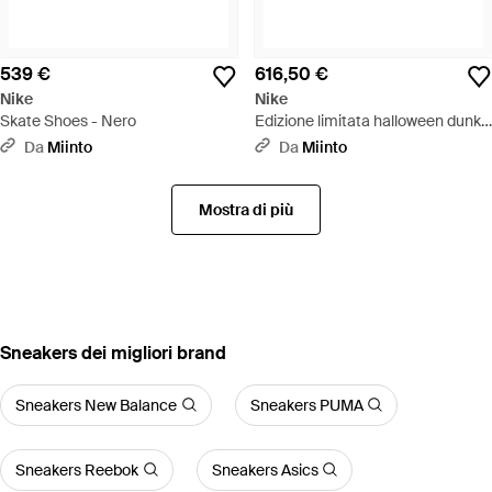
539 €
616,50 €
Nike
Nike
Skate Shoes - Nero
Edizione limitata halloween dunk
low pro qs neckface - Blu
Da
Miinto
Da
Miinto
Mostra di più
‪Sneakers‬ dei migliori brand
Sneakers New Balance
Sneakers PUMA
Sneakers Reebok
Sneakers Asics