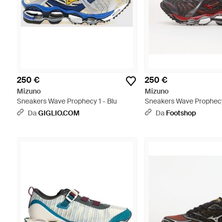
250 €
250 €
Mizuno
Mizuno
Sneakers Wave Prophecy 1 - Blu
Sneakers Wave Prophecy
Mist/ Chinese - Marrone
Da
GIGLIO.COM
Da
Footshop