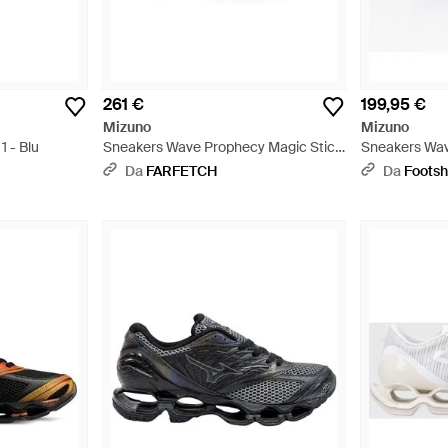
261 €
199,95 €
Mizuno
Mizuno
 - Blu
Sneakers Wave Prophecy Magic Stick
Sneakers Wav
- Nero
Gate/ Royal/
Da
FARFETCH
Da
Foots