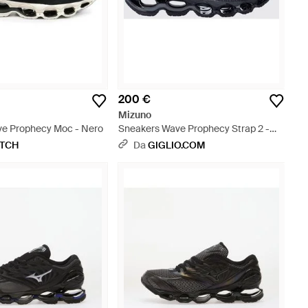
200 €
Mizuno
e Prophecy Moc - Nero
Sneakers Wave Prophecy Strap 2 -
Bianco
ETCH
Da
GIGLIO.COM