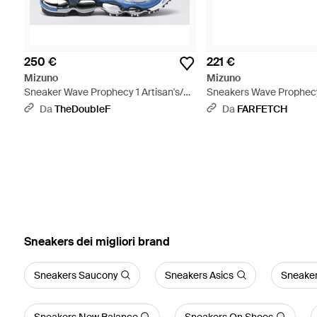
250 €
221 €
Mizuno
Mizuno
Sneaker Wave Prophecy 1 Artisan's/
Sneakers Wave Prophecy
Zinnia/ Strong - Blu
Da
TheDoubleF
Da
FARFETCH
‪Sneakers‬ dei migliori brand
Sneakers Saucony
Sneakers Asics
Sneake
Sneakers New Balance
Sneakers On Shoes