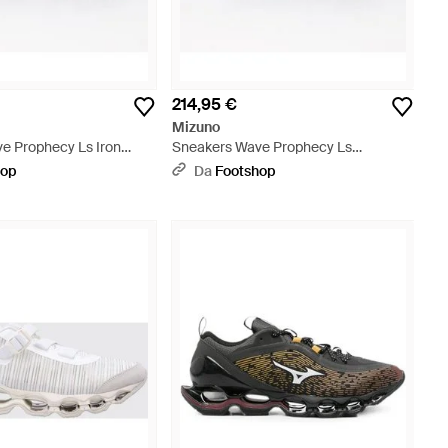
214,95 €
Mizuno
e Prophecy Ls Iron
Sneakers Wave Prophecy Ls
 Sand - Nero
'Lenticular' Sand/ Iron Gate - Nero
hop
Da
Footshop