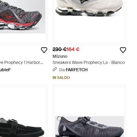
230 €
164 €
Mizuno
e Prophecy 1 Harbor
Sneakers Wave Prophecy Ls - Bianco
 - Grigio
ubleF
Da
FARFETCH
IN SALDO