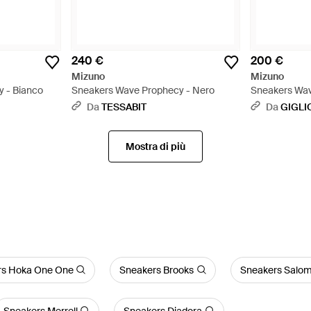
240 €
200 €
Mizuno
Mizuno
 - Bianco
Sneakers Wave Prophecy - Nero
Sneakers Wav
Bianco
Da
TESSABIT
Da
GIGLI
Mostra di più
rs Hoka One One
Sneakers Brooks
Sneakers Salo
Sneakers Merrell
Sneakers Diadora