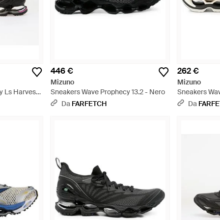
446 €
262 €
Mizuno
Mizuno
y Ls Harvest
Sneakers Wave Prophecy 13.2 - Nero
Sneakers Wav
Da
FARFETCH
Da
FARF