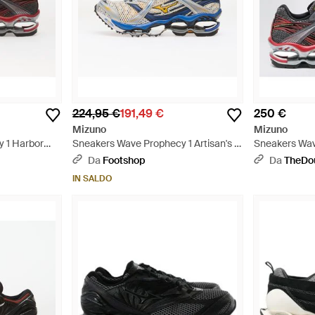
224,95 €
191,49 €
250 €
Mizuno
Mizuno
 1 Harbor
Sneakers Wave Prophecy 1 Artisan's -
Sneakers Wav
Blu
Mist/ Chinese
Da
Footshop
Da
TheDo
IN SALDO