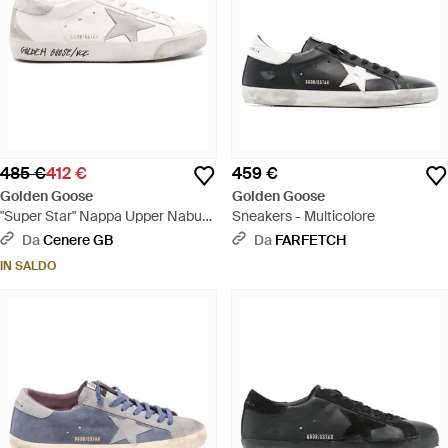
485 €
412 €
459 €
Golden Goose
Golden Goose
"Super Star" Nappa Upper Nabuk
Sneakers - Multicolore
Star Suede Tongue Heel And -
Da
Cenere GB
Da
FARFETCH
Bianco
IN SALDO