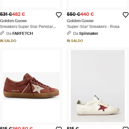
531 €
482 €
550 €
440 €
Golden Goose
Golden Goose
Sneakers Super Star Penstar
'Super-Star' Sneakers - Rosa
Classic - Marrone
Da
FARFETCH
Da
Spinnaker
IN SALDO
IN SALDO
515 €
360,50 €
515 €