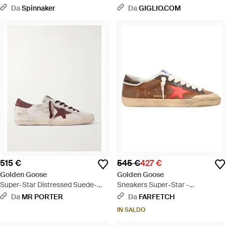
Da
Spinnaker
Da
GIGLIO.COM
515 €
545 €
427 €
Golden Goose
Golden Goose
Super-Star Distressed Suede-
Sneakers Super-Star -
Trimmed Leather Sneakers -
Multicolore
Da
MR PORTER
Da
FARFETCH
Rosa
IN SALDO