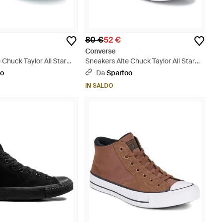
80 €
52 €
Converse
 Chuck Taylor All Star
Sneakers Alte Chuck Taylor All Star
nco
Utility Hi - Bianco
oo
Da
Spartoo
IN SALDO