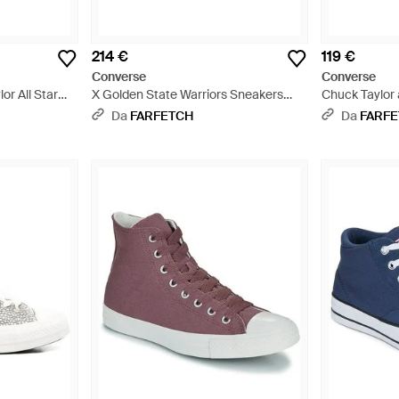
214 €
119 €
Converse
Converse
or All Star
X Golden State Warriors Sneakers
Chuck Taylor 
Alte Chuck Taylor All Star 70 - Blu
Sneaker a Col
Da
FARFETCH
Da
FARF