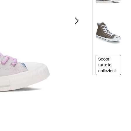
Scopri
tutte le
collezioni