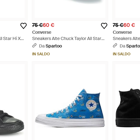
75 €
60 €
75 €
60 €
Converse
Converse
l Star Hi X
Sneakers Alte Chuck Taylor All Star
Sneakers Alte
Seas Hi - Grigio
Core Hi - Bia
Da
Spartoo
Da
Spart
IN SALDO
IN SALDO