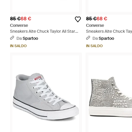
85 €
68 €
85 €
68 €
Converse
Converse
Sneakers Alte Chuck Taylor All Star
Sneakers Alte Chuck Tayl
Core Leather Hi - Bianco
Mono Hi - Nero
Da
Spartoo
Da
Spartoo
IN SALDO
IN SALDO