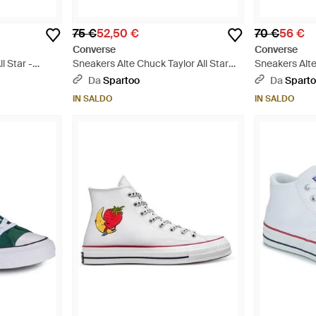
75 €
52,50 €
70 €
56 €
Converse
Converse
l Star -
Sneakers Alte Chuck Taylor All Star
Sneakers Alte
Heavy Canvas - Viola
Malden Street
Da
Spartoo
Da
Spart
IN SALDO
IN SALDO