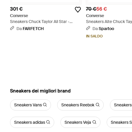
301 €
70 €
56 €
Converse
Converse
Sneakers Chuck Taylor All Star -
Sneakers Alte Chuck Tayl
Bianco
Malden Street - Verde
Da
FARFETCH
Da
Spartoo
IN SALDO
‪Sneakers‬ dei migliori brand
Sneakers Vans
Sneakers Reebok
Sneaker
Sneakers adidas
Sneakers Veja
Sneakers 