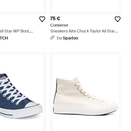
75 €
Converse
all Star WP Boot,
Sneakers Alte Chuck Taylor All Star
lo Alto Unisex - Nero
Malden Street - Marrone
ETCH
Da
Spartoo