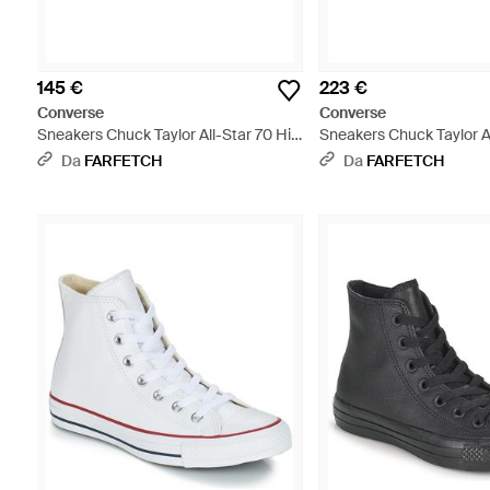
145 €
223 €
Converse
Converse
Sneakers Chuck Taylor All-Star 70 Hi
Sneakers Chuck Taylor Al
X Adererror - Blu
Space Jam - Blu
Da
FARFETCH
Da
FARFETCH