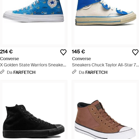
214 €
145 €
Converse
Converse
X Golden State Warriors Sneakers
Sneakers Chuck Taylor All-Star 70
Alte Chuck Taylor All Star 70 - Blu
Hi X Adererror - Blu
Da
FARFETCH
Da
FARFETCH