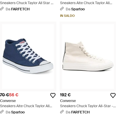
Sneakers Chuck Taylor All Star Hi
Sneakers Alte Chuck Taylor All
X Space Jam - Blu
Star Heavy Canvas - Viola
Da
FARFETCH
Da
Spartoo
IN SALDO
70 €
56 €
192 €
Converse
Converse
Sneakers Alte Chuck Taylor All
Sneakers Chuck Taylor All-Star -
Star Malden Street - Blu
Bianco
Da
Spartoo
Da
FARFETCH