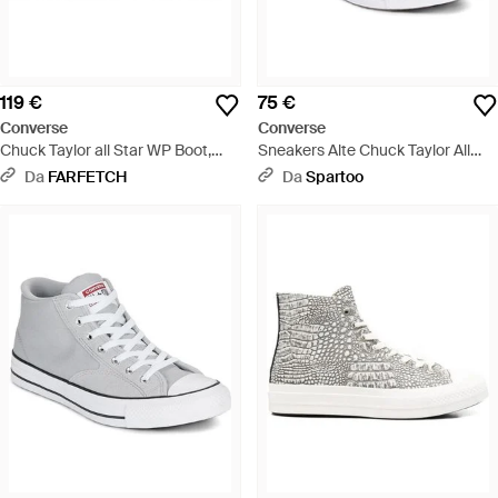
119 €
75 €
Converse
Converse
Chuck Taylor all Star WP Boot,
Sneakers Alte Chuck Taylor All
Sneaker a Collo Alto Unisex -
Star Malden Street - Marrone
Da
FARFETCH
Da
Spartoo
Nero