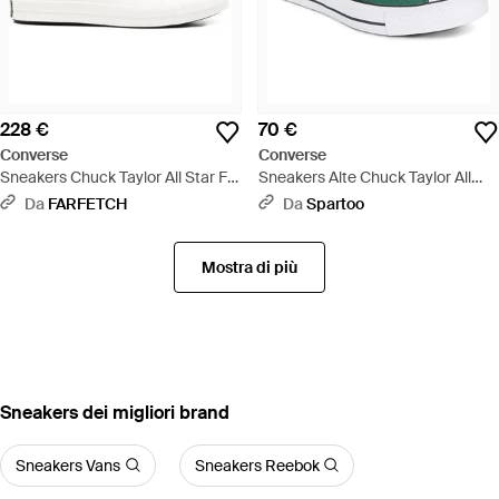
228 €
70 €
Converse
Converse
Sneakers Chuck Taylor All Star Fs
Sneakers Alte Chuck Taylor All
- Bianco
Star Malden Street - Verde
Da
FARFETCH
Da
Spartoo
Mostra di più
‪Sneakers‬ dei migliori brand
Sneakers Vans
Sneakers Reebok