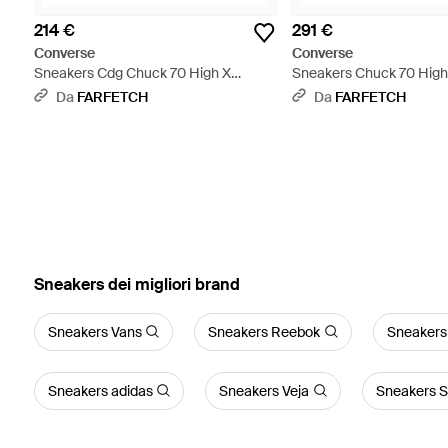
214 €
291 €
Converse
Converse
Sneakers Cdg Chuck 70 High X
Sneakers Chuck 70 High 
Comme Des Garçons - Blu
Da
FARFETCH
Da
FARFETCH
‪Sneakers‬ dei migliori brand
Sneakers Vans
Sneakers Reebok
Sneaker
Sneakers adidas
Sneakers Veja
Sneakers 