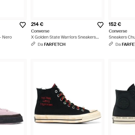
214 €
152 €
Converse
Converse
- Nero
X Golden State Warriors Sneakers
Sneakers Chuc
Alte Chuck Taylor All Star 70 - Blu
X Adererror - 
Da
FARFETCH
Da
FARF