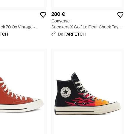
280 €
Converse
ck 70 Ox Vintage -
Sneakers X Golf Le Fleur Chuck Taylor
70 - Viola
ETCH
Da
FARFETCH