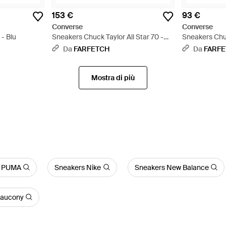
153 €
93 €
Converse
Converse
- Blu
Sneakers Chuck Taylor All Star 70 -
Sneakers Chu
Bianco
Da
FARFETCH
Da
FARF
Mostra di più
s PUMA
Sneakers Nike
Sneakers New Balance
Saucony