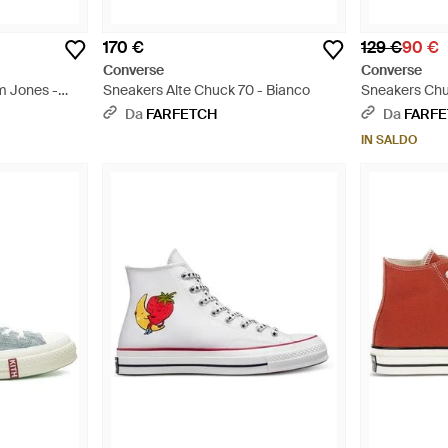
170 €
129 €
90 €
Converse
Converse
m Jones -
Sneakers Alte Chuck 70 - Bianco
Sneakers Chu
Bianco
Da
FARFETCH
Da
FARF
IN SALDO