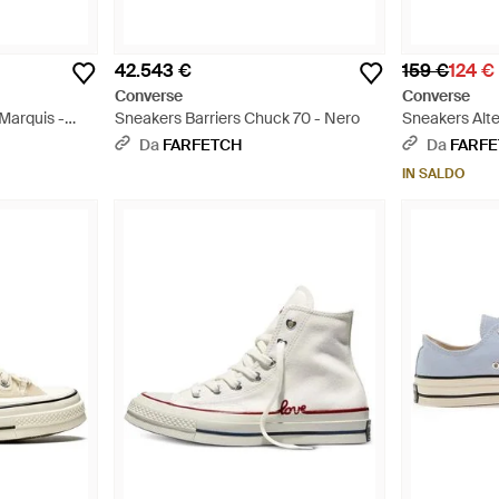
42.543 €
159 €
124 €
Converse
Converse
Marquis -
Sneakers Barriers Chuck 70 - Nero
Sneakers Alt
Da
FARFETCH
Da
FARF
IN SALDO