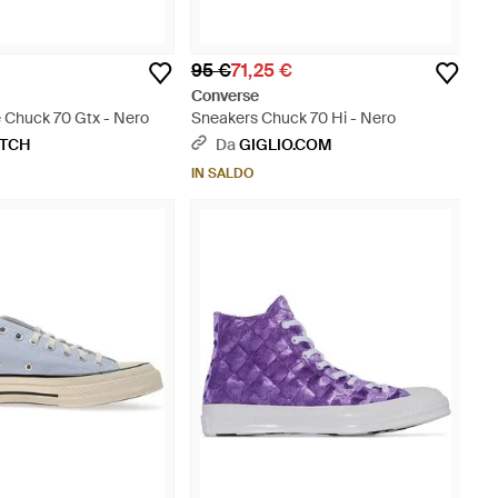
95 €
71,25 €
Converse
e Chuck 70 Gtx - Nero
Sneakers Chuck 70 Hi - Nero
ETCH
Da
GIGLIO.COM
IN SALDO