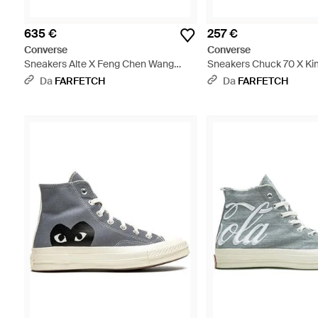
635 €
257 €
Converse
Converse
Sneakers Alte X Feng Chen Wang
Sneakers Chuck 70 X Ki
Chuck 70 - Arancione
Multicolore
Da
FARFETCH
Da
FARFETCH