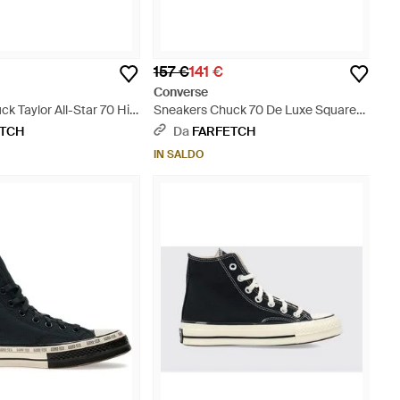
157 €
141 €
Converse
k Taylor All-Star 70 Hi
Sneakers Chuck 70 De Luxe Squared
Blu
- Bianco
ETCH
Da
FARFETCH
IN SALDO