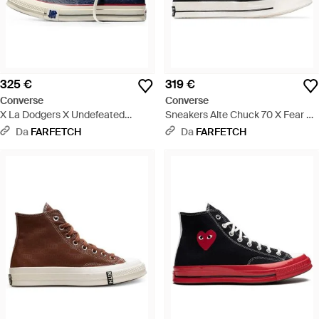
325 €
319 €
Converse
Converse
X La Dodgers X Undefeated
Sneakers Alte Chuck 70 X Fear Of
Sneakers Alte Chuck 70 - Blu
God - Nero
Da
FARFETCH
Da
FARFETCH