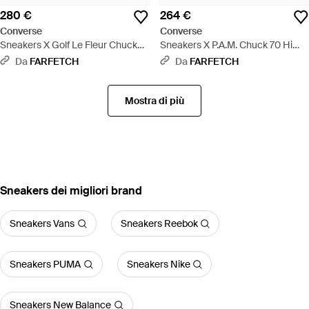
280 €
264 €
Converse
Converse
Sneakers X Golf Le Fleur Chuck
Sneakers X P.A.M. Chuck 70 Hi
Taylor 70 - Viola
Mutation - Blu
Da
FARFETCH
Da
FARFETCH
Mostra di più
‪Sneakers‬ dei migliori brand
Sneakers Vans
Sneakers Reebok
Sneakers PUMA
Sneakers Nike
Sneakers New Balance