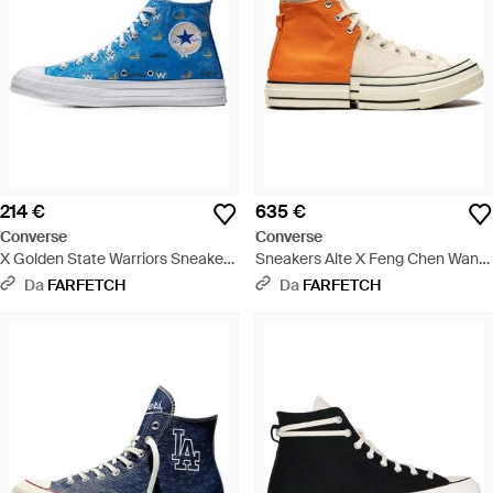
214 €
635 €
Converse
Converse
X Golden State Warriors Sneakers
Sneakers Alte X Feng Chen Wang
Alte Chuck Taylor All Star 70 - Blu
Chuck 70 - Arancione
Da
FARFETCH
Da
FARFETCH