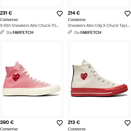
231 €
214 €
Converse
Converse
X Kith Sneakers Alte Chuck 70
Sneakers Alte Cdg X Chuck Taylor
Con Monogramma - Marrone
70 - Rosso
Da
FARFETCH
Da
FARFETCH
390 €
213 €
Converse
Converse