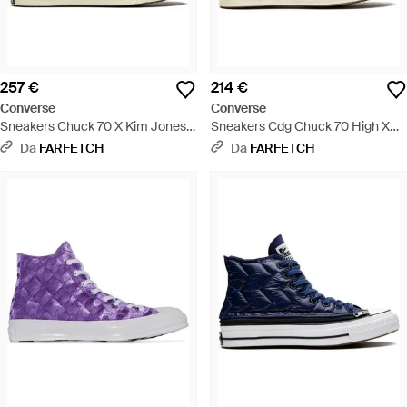
257 €
214 €
Converse
Converse
Sneakers Chuck 70 X Kim Jones -
Sneakers Cdg Chuck 70 High X
Multicolore
Comme Des Garçons - Blu
Da
FARFETCH
Da
FARFETCH