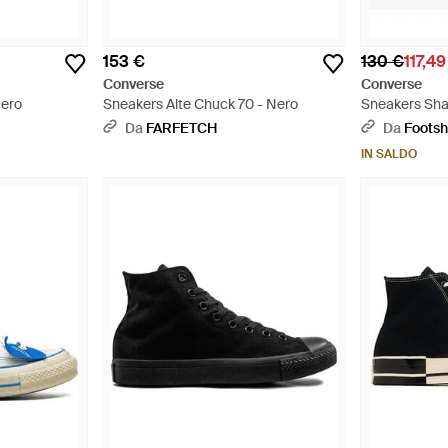
153 €
130 €
117,49
Converse
Converse
Nero
Sneakers Alte Chuck 70 - Nero
Sneakers Sha
Da
FARFETCH
Da
Foots
IN SALDO