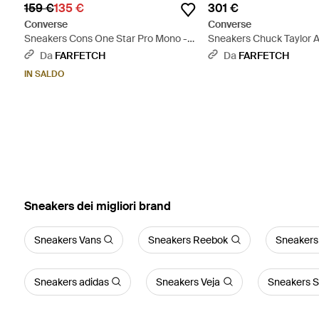
159 €
135 €
301 €
Converse
Converse
Sneakers Cons One Star Pro Mono -
Sneakers Chuck Taylor Al
Marrone
Bianco
Da
FARFETCH
Da
FARFETCH
IN SALDO
‪Sneakers‬ dei migliori brand
Sneakers Vans
Sneakers Reebok
Sneaker
Sneakers adidas
Sneakers Veja
Sneakers 