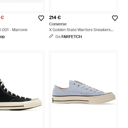
 €
214 €
Converse
i 001 - Marrone
X Golden State Warriors Sneakers
Alte Chuck Taylor All Star 70 - Blu
hop
Da
FARFETCH