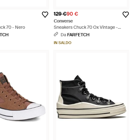
129 €
90 €
Converse
ck 70 - Nero
Sneakers Chuck 70 Ox Vintage -
Bianco
ETCH
Da
FARFETCH
IN SALDO