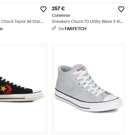
257 €
Converse
 Chuck Taylor All Star
Sneakers Chuck 70 Utility Wave X Kim
t - Marrone
Jones - Nero
oo
Da
FARFETCH