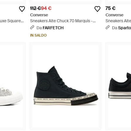
112 €
94 €
75 €
Converse
Converse
Luxe Squared
Sneakers Alte Chuck 70 Marquis -
Sneakers Alte
Rosa
Malden Stree
Da
FARFETCH
Da
Spart
IN SALDO