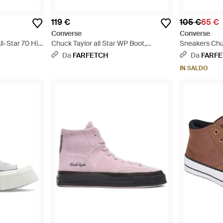
119 €
105 €
65 €
Converse
Converse
l-Star 70 Hi
Chuck Taylor all Star WP Boot,
Sneakers Chu
Sneaker a Collo Alto Unisex - Nero
Da
FARFETCH
Da
FARF
IN SALDO