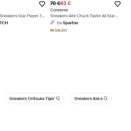
70 €
63 €
Converse
 Sneakers Star Player 76'
Sneakers Alte Chuck Taylor All Star
Malden Street - Bianco
ETCH
Da
Spartoo
IN SALDO
Sneakers Onitsuka Tiger
Sneakers Asics