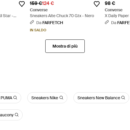
159 €
124 €
98 €
Converse
Converse
l Star -
Sneakers Alte Chuck 70 Gtx - Nero
X Daily Paper
- Nero
Da
FARFETCH
Da
FARF
IN SALDO
Mostra di più
s PUMA
Sneakers Nike
Sneakers New Balance
Saucony