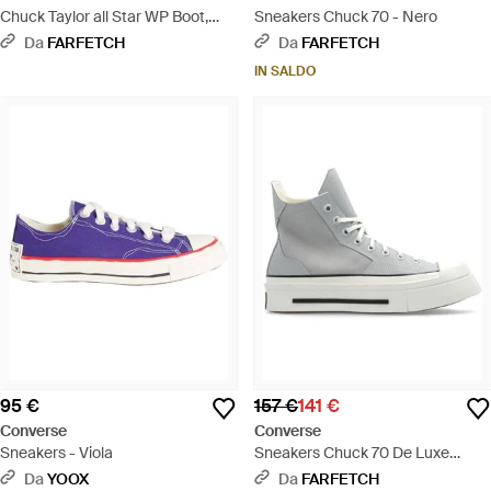
Chuck Taylor all Star WP Boot,
Sneakers Chuck 70 - Nero
Sneaker a Collo Alto Unisex -
Da
FARFETCH
Da
FARFETCH
Nero
IN SALDO
95 €
157 €
141 €
Converse
Converse
Sneakers - Viola
Sneakers Chuck 70 De Luxe
Squared - Bianco
Da
YOOX
Da
FARFETCH