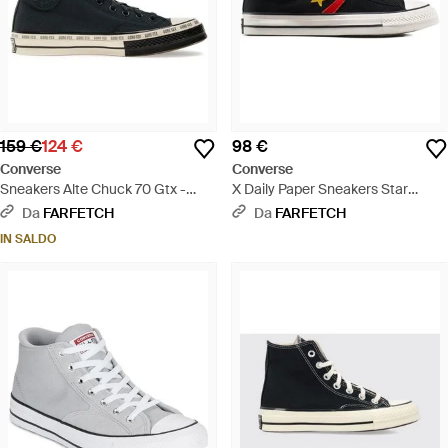
159 €
124 €
98 €
Converse
Converse
Sneakers Alte Chuck 70 Gtx -
X Daily Paper Sneakers Star
Nero
Player 76' - Nero
Da
FARFETCH
Da
FARFETCH
IN SALDO