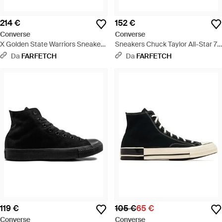
214 €
152 €
Converse
Converse
X Golden State Warriors Sneakers
Sneakers Chuck Taylor All-Star 70
Alte Chuck Taylor All Star 70 - Blu
Hi X Adererror - Blu
Da
FARFETCH
Da
FARFETCH
119 €
105 €
65 €
Converse
Converse