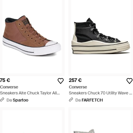
75 €
257 €
Converse
Converse
Sneakers Alte Chuck Taylor All
Sneakers Chuck 70 Utility Wave X
Star Malden Street - Marrone
Kim Jones - Nero
Da
Spartoo
Da
FARFETCH