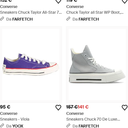
152 €
119 €
Converse
Converse
Sneakers Chuck Taylor All-Star 70
Chuck Taylor all Star WP Boot,
Hi X Adererror - Blu
Sneaker a Collo Alto Unisex -
Da
FARFETCH
Da
FARFETCH
Nero
95 €
157 €
141 €
Converse
Converse
Sneakers - Viola
Sneakers Chuck 70 De Luxe
Squared - Bianco
Da
YOOX
Da
FARFETCH