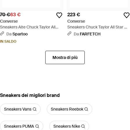
70 €
63 €
223 €
Converse
Converse
Sneakers Alte Chuck Taylor All
Sneakers Chuck Taylor All Star Hi
Star Malden Street - Bianco
X Space Jam - Blu
Da
Spartoo
Da
FARFETCH
IN SALDO
Mostra di più
‪Sneakers‬ dei migliori brand
Sneakers Vans
Sneakers Reebok
Sneakers PUMA
Sneakers Nike