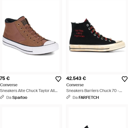
75 €
42.543 €
Converse
Converse
Sneakers Alte Chuck Taylor All
Sneakers Barriers Chuck 70 -
Star Malden Street - Marrone
Nero
Da
Spartoo
Da
FARFETCH