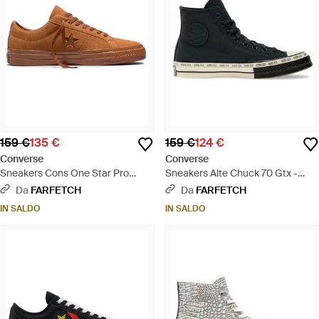
159 €
135 €
159 €
124 €
Converse
Converse
Sneakers Cons One Star Pro
Sneakers Alte Chuck 70 Gtx -
Mono - Marrone
Nero
Da
FARFETCH
Da
FARFETCH
IN SALDO
IN SALDO