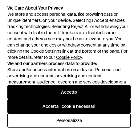
We Care About Your Privacy
We store and access personal data, like browsing data or
unique identifiers, on your device. Selecting I Accept enables
tracking technologies. Selecting Reject All or withdrawing your
consent will disable them. If trackers are disabled, some
1
/
4
content and ads you see may not be as relevant to you. You
can change your choices or withdraw consent at any time by
clicking the Cookie Settings link at the bottom of the page. For
Prima disponibile presso:
ASOS
more details, refer to our
Cookie Policy
.
We and our partners process data to provide:
Store and/or access information on a device. Personalised
advertising and content, advertising and content
measurement, audience research and services development.
Accetto
Accetta i cookie necessari
Assistenza e info
Personalizza