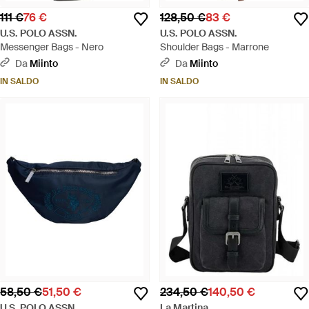
111 €
76 €
128,50 €
83 €
U.S. POLO ASSN.
U.S. POLO ASSN.
Messenger Bags - Nero
Shoulder Bags - Marrone
Da
Miinto
Da
Miinto
IN SALDO
IN SALDO
58,50 €
51,50 €
234,50 €
140,50 €
U.S. POLO ASSN.
La Martina