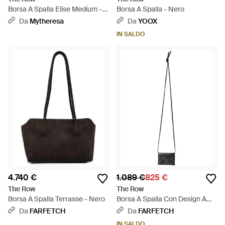
Borsa A Spalla Elise Medium -
Borsa A Spalla - Nero
Nero
Da
Mytheresa
Da
YOOX
IN SALDO
4.740 €
1.089 €
825 €
The Row
The Row
Borsa A Spalla Terrasse - Nero
Borsa A Spalla Con Design A
Busta - Bianco
Da
FARFETCH
Da
FARFETCH
IN SALDO