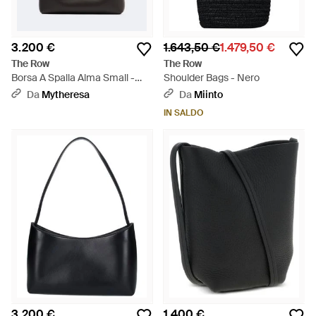
3.200 €
1.643,50 €
1.479,50 €
The Row
The Row
Borsa A Spalla Alma Small -
Shoulder Bags - Nero
Nero
Da
Mytheresa
Da
Miinto
IN SALDO
3.200 €
1.400 €