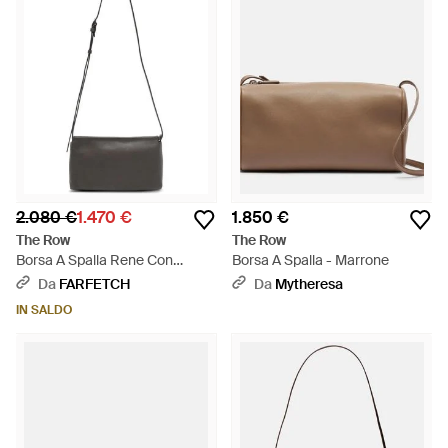
2.080 €
1.470 €
1.850 €
The Row
The Row
Borsa A Spalla Rene Con
Borsa A Spalla - Marrone
Tracolla Regolabile - Bianco
Da
FARFETCH
Da
Mytheresa
IN SALDO