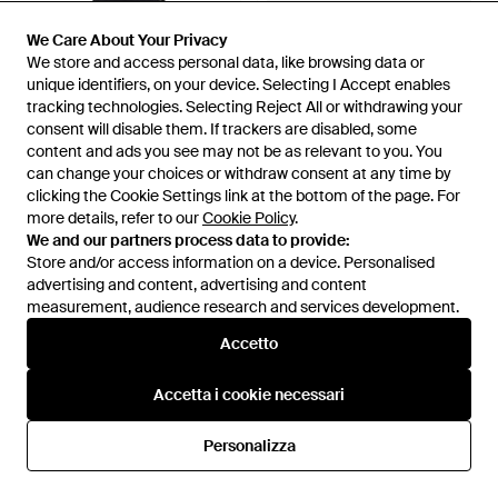
2.770 €
We Care About Your Privacy
We Care About Your Privacy
2.540 €
We store and access personal data, like browsing data or
We store and access personal data, like browsing data or
The Row
The Row
unique identifiers, on your device. Selecting I Accept enables
unique identifiers, on your device. Selecting I Accept enables
Borsa A Tracolla Canteen -
Borsa Bindle Medium - Nero
tracking technologies. Selecting Reject All or withdrawing your
tracking technologies. Selecting Reject All or withdrawing your
Nero
Da
TESSABIT
Da
Mytheresa
consent will disable them. If trackers are disabled, some
consent will disable them. If trackers are disabled, some
content and ads you see may not be as relevant to you. You
content and ads you see may not be as relevant to you. You
can change your choices or withdraw consent at any time by
can change your choices or withdraw consent at any time by
clicking the Cookie Settings link at the bottom of the page. For
clicking the Cookie Settings link at the bottom of the page. For
more details, refer to our
more details, refer to our
Cookie Policy
Cookie Policy
.
.
We and our partners process data to provide:
We and our partners process data to provide:
Store and/or access information on a device. Personalised
Store and/or access information on a device. Personalised
advertising and content, advertising and content
advertising and content, advertising and content
measurement, audience research and services development.
measurement, audience research and services development.
Accetto
Accetto
Accetta i cookie necessari
Accetta i cookie necessari
2.670 €
3.240 €
Personalizza
Personalizza
The Row
The Row
Borsa Astra - Nero
Borsa A Spalla Nuance - Nero