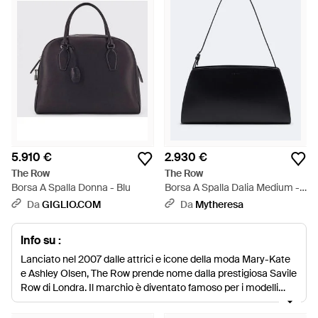
5.910 €
2.930 €
The Row
The Row
Borsa A Spalla Donna - Blu
Borsa A Spalla Dalia Medium -
Nero
Da
GIGLIO.COM
Da
Mytheresa
Info su :
Lanciato nel 2007 dalle attrici e icone della moda Mary-Kate
e Ashley Olsen, The Row prende nome dalla prestigiosa Savile
Row di Londra. Il marchio è diventato famoso per i modelli
ideali per ogni stagione, le palette di colori intuitivi e il design
minimalista. La collezione di borse del marchio propone