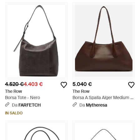
4.520 €
4.403 €
5.040 €
The Row
The Row
Borsa Tote - Nero
Borsa A Spalla Alger Medium -
Marrone
Da
FARFETCH
Da
Mytheresa
IN SALDO