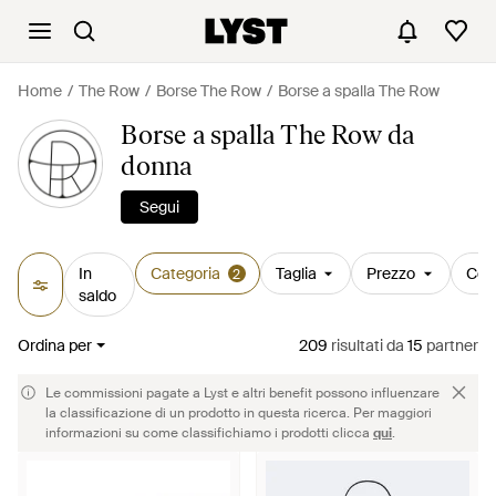
Home
The Row
Borse The Row
Borse a spalla The Row
Borse a spalla The Row da
donna
Segui
In
Categoria
Taglia
Prezzo
Col
2
saldo
Ordina per
209
risultati
da
15
partner
Le commissioni pagate a Lyst e altri benefit possono influenzare
la classificazione di un prodotto in questa ricerca. Per maggiori
informazioni su come classifichiamo i prodotti clicca
qui
.