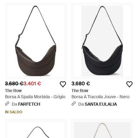
3.680 €
3.401 €
3.680 €
The Row
The Row
Borsa A Spalla Morbida - Grigio
Borsa A Tracolla Jouve - Nero
Da
FARFETCH
Da
SANTA EULALIA
IN SALDO