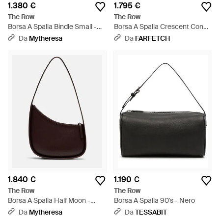
1.380 €
1.795 €
The Row
The Row
Borsa A Spalla Bindle Small -
Borsa A Spalla Crescent Con
Marrone
Zip - Nero
Da
Mytheresa
Da
FARFETCH
1.840 €
1.190 €
The Row
The Row
Borsa A Spalla Half Moon -
Borsa A Spalla 90's - Nero
Marrone
Da
Mytheresa
Da
TESSABIT