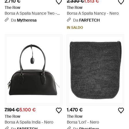
2.710 €
2.330 €
1.513 €
The Row
The Row
Borsa A Spalla Nuance Two -
Borsa A Spalla Nancy - Nero
Nero
Da
Mytheresa
Da
FARFETCH
IN SALDO
7.194 €
5.100 €
1.470 €
The Row
The Row
Borsa A Spalla India - Nero
Borsa 'Lori' - Nero