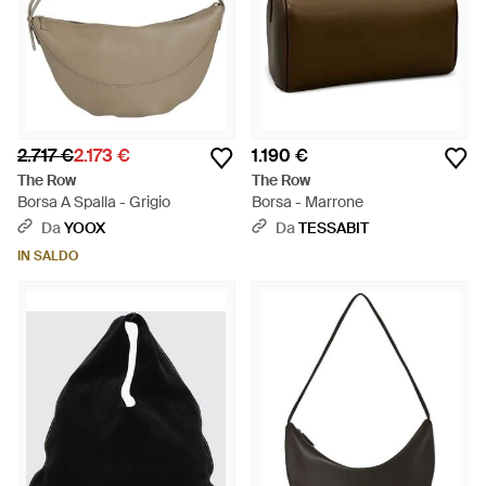
2.717 €
2.173 €
1.190 €
The Row
The Row
Borsa A Spalla - Grigio
Borsa - Marrone
Da
YOOX
Da
TESSABIT
IN SALDO