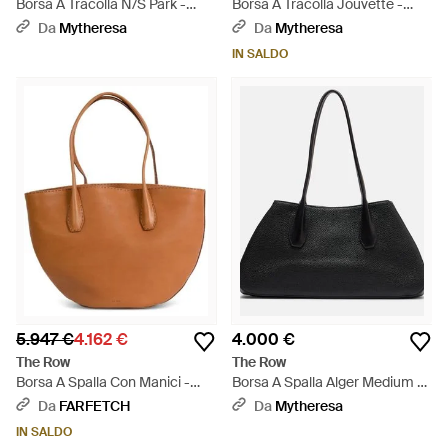
Borsa A Tracolla N/S Park -
Borsa A Tracolla Jouvette -
Nero
Bianco
Da
Mytheresa
Da
Mytheresa
IN SALDO
5.947 €
4.162 €
4.000 €
The Row
The Row
Borsa A Spalla Con Manici -
Borsa A Spalla Alger Medium -
Bianco
Nero
Da
FARFETCH
Da
Mytheresa
IN SALDO