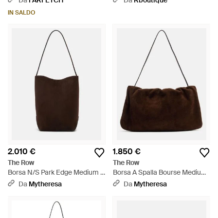
Da
FARFETCH
Da
Rboutique
IN SALDO
2.010 €
1.850 €
The Row
The Row
Borsa N/S Park Edge Medium -
Borsa A Spalla Bourse Medium
Marrone
- Marrone
Da
Mytheresa
Da
Mytheresa