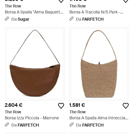
The Row
The Row
Borsa A Spalla "Alma Baguette"
Borsa A Tracolla N/S Park -
- Nero
Nero
Da
Sugar
Da
FARFETCH
2.604 €
1.581 €
The Row
The Row
Borsa Izzy Piccola - Marrone
Borsa A Spalla Alma Intrecciata
- Bianco
Da
FARFETCH
Da
FARFETCH