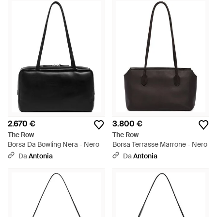
silhouette raffinate in tonalità classiche, dalle rifiniture
minuziose e immacolate in tessuti di altissima qualità. Opta
per un look elegante e sofisticato con una borse firmata The
Row. Che tu sia alla ricerca di un'elegante borsa a tracolla in
suede o una capiente hobo da abbinare al tuo look da sera,
questa collezione di borse The Row ha sicuramente ciò che fa
per te.
2.670 €
3.800 €
The Row
The Row
Borsa Da Bowling Nera - Nero
Borsa Terrasse Marrone - Nero
Da
Antonia
Da
Antonia