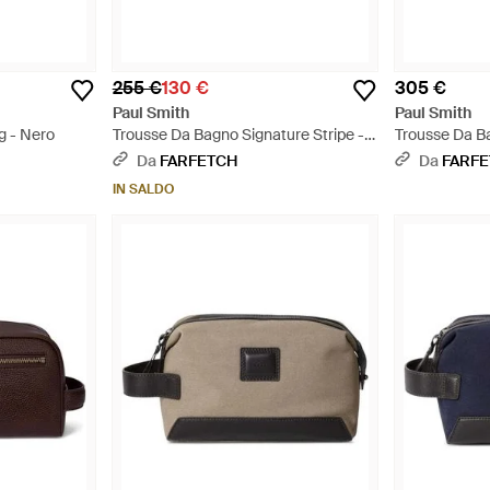
255 €
130 €
305 €
Paul Smith
Paul Smith
 - Nero
Trousse Da Bagno Signature Stripe -
Trousse Da B
Grigio
Da
FARFETCH
Da
FARF
IN SALDO