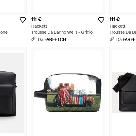
111 €
111 €
Hackett
Hackett
rone
Trousse Da Bagno Wells - Grigio
Trousse Da Ba
Da
FARFETCH
Da
FARF