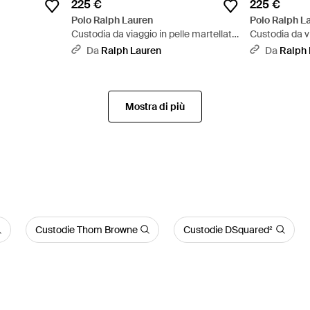
225 €
225 €
Polo Ralph Lauren
Polo Ralph L
Custodia da viaggio in pelle martellata
Custodia da vi
- Marrone
Nero
Da
Ralph Lauren
Da
Ralph 
Mostra di più
Custodie Thom Browne
Custodie DSquared²