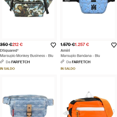
350 €
212 €
1.570 €
1.257 €
DSquared²
Amiri
Marsupio Monkey Business - Blu
Marsupio Bandana - Blu
Da
FARFETCH
Da
FARFETCH
IN SALDO
IN SALDO