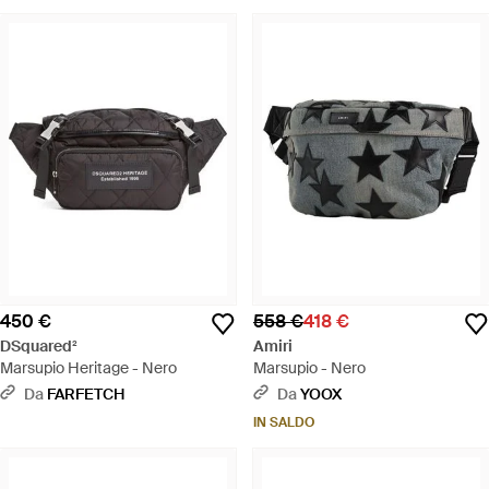
450 €
558 €
418 €
DSquared²
Amiri
Marsupio Heritage - Nero
Marsupio - Nero
Da
FARFETCH
Da
YOOX
IN SALDO