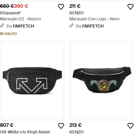
650 €
390 €
211 €
DSquared²
KENZO
Marsupio D2 - Neutro
Marsupio Con Logo - Nero
Da
FARFETCH
Da
FARFETCH
IN SALDO
807 €
213 €
Off-White c/o Virgil Abloh
KENZO