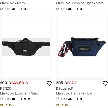
Marsupio - Nero
Marsupio Jumping Tiger - Nero
Da
FARFETCH
Da
FARFETCH
290 €
246,50 €
395 €
237 €
KENZO
DSquared²
Marsupio Explorer - Nero
Marsupio Heritage - Blu
Da
GIGLIO.COM
Da
FARFETCH
IN SALDO
IN SALDO