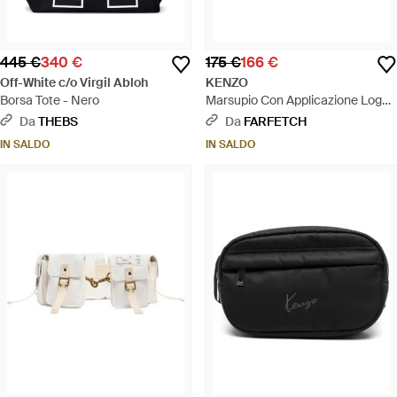
445 €
340 €
175 €
166 €
Off-White c/o Virgil Abloh
KENZO
Borsa Tote - Nero
Marsupio Con Applicazione Logo -
Nero
Da
THEBS
Da
FARFETCH
IN SALDO
IN SALDO