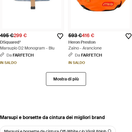
495 €
299 €
593 €
416 €
DSquared²
Heron Preston
Marsupio D2 Monogram - Blu
Zaino - Arancione
Da
FARFETCH
Da
FARFETCH
IN SALDO
IN SALDO
Mostra di più
‪Marsupi e borsette da cintura‬ dei migliori brand
Marsupi e borsette da cintura Off-White c/o Virgil Abloh