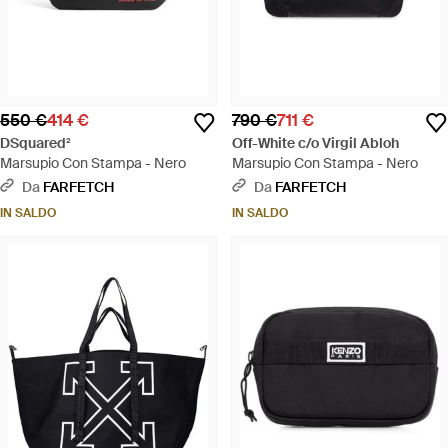
550 €
414 €
790 €
711 €
DSquared²
Off-White c/o Virgil Abloh
Marsupio Con Stampa - Nero
Marsupio Con Stampa - Nero
Da
FARFETCH
Da
FARFETCH
IN SALDO
IN SALDO