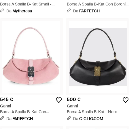
Borsa A Spalla B-Kat Small -
Borsa A Spalla B-Kat Con Borchie
Marrone
- Metallizzato
Da
Mytheresa
Da
FARFETCH
545 €
500 €
Ganni
Ganni
Borsa A Spalla B-Kat Con
Borsa A Spalla B-Kat - Nero
Applicazione Logo - Rosa
Da
FARFETCH
Da
GIGLIO.COM