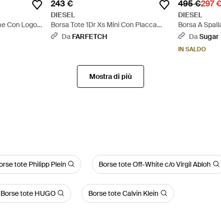
243 €
495 €
297 
DIESEL
DIESEL
me Con Logo -
Borsa Tote 1Dr Xs Mini Con Placca
Borsa A Spall
Logo - Bianco
Da
FARFETCH
Da
Sugar
IN SALDO
Mostra di più
orse tote Philipp Plein
Borse tote Off-White c/o Virgil Abloh
Borse tote HUGO
Borse tote Calvin Klein