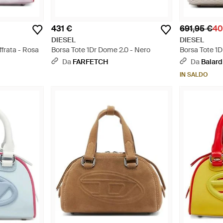
431 €
691,95 €
40
DIESEL
DIESEL
frata - Rosa
Borsa Tote 1Dr Dome 2.0 - Nero
Borsa Tote 1
Neutro
Da
FARFETCH
Da
Balard
IN SALDO