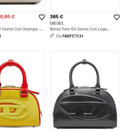
0,95 €
385 €
DIESEL
Dr Dome Con Stampa -
Borsa Tote 1Dr Dome Con Logo
Goffrato - Viola
i
Da
FARFETCH