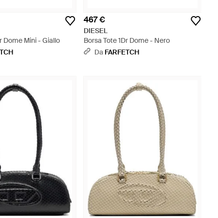
467 €
DIESEL
r Dome Mini - Giallo
Borsa Tote 1Dr Dome - Nero
ETCH
Da
FARFETCH