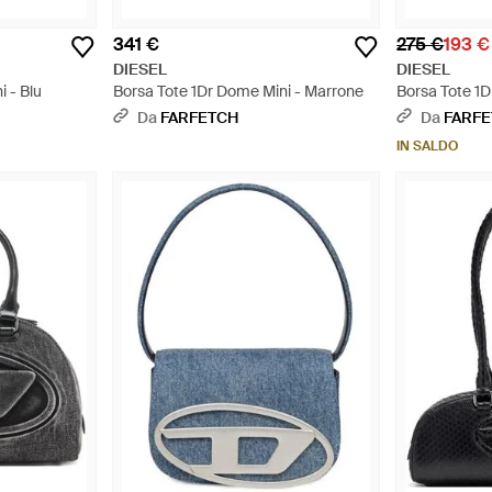
341 €
275 €
193 €
DIESEL
DIESEL
 - Blu
Borsa Tote 1Dr Dome Mini - Marrone
Borsa Tote 1D
Da
FARFETCH
Da
FARF
IN SALDO