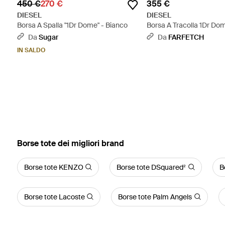
450 €
270 €
355 €
DIESEL
DIESEL
Borsa A Spalla "1Dr Dome" - Bianco
Borsa A Tracolla 1Dr Do
Bianco
Da
Sugar
Da
FARFETCH
IN SALDO
‪Borse tote‬ dei migliori brand
Borse tote KENZO
Borse tote DSquared²
B
Borse tote Lacoste
Borse tote Palm Angels