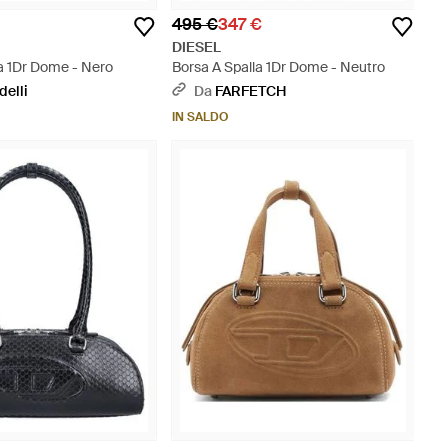
495 €
347 €
DIESEL
a 1Dr Dome - Nero
Borsa A Spalla 1Dr Dome - Neutro
delli
Da
FARFETCH
IN SALDO