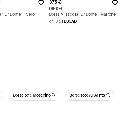
€
375 €
DIESEL
a "1Dr Dome" - Nero
Borsa A Tracolla 1Dr Dome - Marrone
Da
TESSABIT
Borse tote Moschino
Borse tote AllSaints