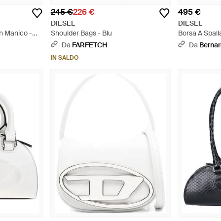
245 €
226 €
495 €
DIESEL
DIESEL
n Manico -
Shoulder Bags - Blu
Borsa A Spall
Da
FARFETCH
Da
Bernar
IN SALDO