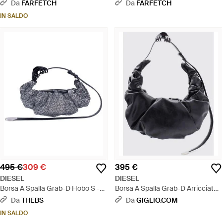
Metallizzato
Neutro
Da
FARFETCH
Da
FARFETCH
IN SALDO
495 €
309 €
395 €
DIESEL
DIESEL
Borsa A Spalla Grab-D Hobo S -
Borsa A Spalla Grab-D Arricciata -
Blu
Nero
Da
THEBS
Da
GIGLIO.COM
IN SALDO