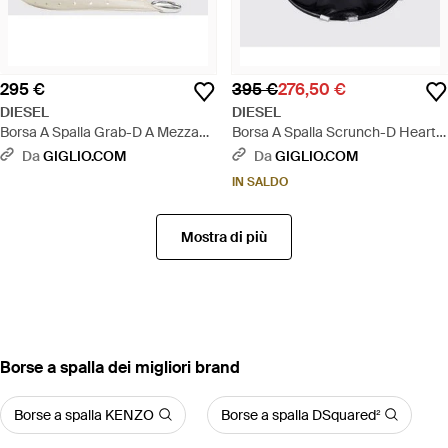
295 €
395 €
276,50 €
DIESEL
DIESEL
Borsa A Spalla Grab-D A Mezza
Borsa A Spalla Scrunch-D Heart S
Luna Con Logo Oval D - Neutro
- Blu
Da
GIGLIO.COM
Da
GIGLIO.COM
IN SALDO
Mostra di più
‪Borse a spalla‬ dei migliori brand
Borse a spalla KENZO
Borse a spalla DSquared²