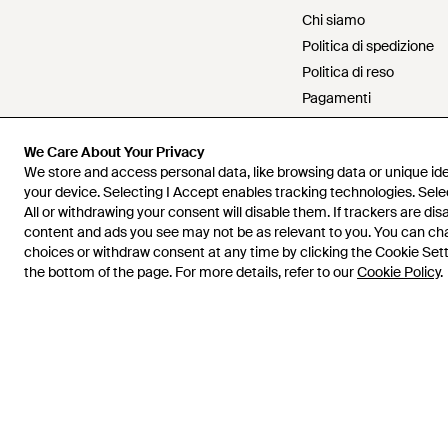
Chi siamo
Politica di spedizione
Politica di reso
Pagamenti
Politica di rimborso
Lavora con Lyst
We Care About Your Privacy
We store and access personal data, like browsing data or unique iden
Contattaci
your device. Selecting I Accept enables tracking technologies. Sele
Condizioni d'uso
All or withdrawing your consent will disable them. If trackers are di
Informativa sulla privac
content and ads you see may not be as relevant to you. You can c
choices or withdraw consent at any time by clicking the Cookie Setti
Proprietà intellettuale
the bottom of the page. For more details, refer to our
Cookie Policy
.