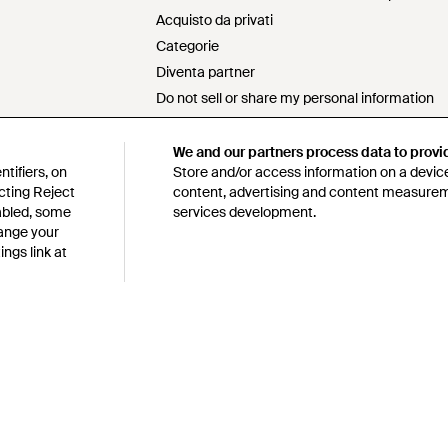
Acquisto da privati
Categorie
Diventa partner
Do not sell or share my personal information
Dichiarazione sulla schiavitù moderna
Dichiarazione s172
We and our partners process data to provi
tifiers, on
Store and/or access information on a device
Politica sull'approvvigionamento responsabile
cting Reject
content, advertising and content measure
Codice di condotta
sabled, some
services development.
y e sull'uso dei cookies
Lyst survey sweepstakes official rules
hange your
ngs link at