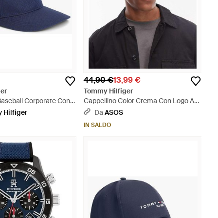
44,90 €
13,99 €
er
Tommy Hilfiger
Baseball Corporate Con
Cappellino Color Crema Con Logo Ad
Blu
Arco Ricamato - Bianco
Hilfiger
Da
ASOS
IN SALDO