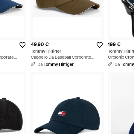
49,90 €
199 €
Tommy Hilfiger
Tommy Hilfig
rporate
Cappello Da Baseball Corporate
Orologio Cro
Iconico - Marrone
Monogramma 
Da
Tommy Hilfiger
Da
Tommy 