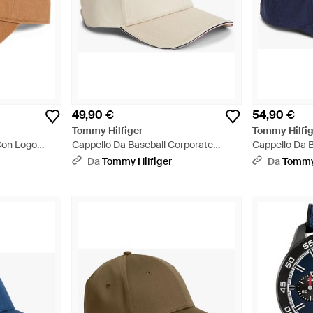
49,90 €
54,90 €
Tommy Hilfiger
Tommy Hilfig
Con Logo
Cappello Da Baseball Corporate
Cappello Da 
Iconico - Neutro
Bandierine - 
Da
Tommy Hilfiger
Da
Tommy 