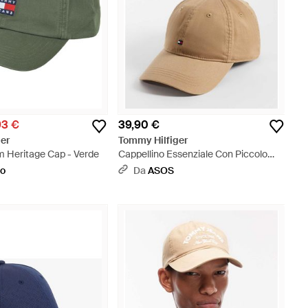
93 €
39,90 €
er
Tommy Hilfiger
m Heritage Cap - Verde
Cappellino Essenziale Con Piccolo
Logo A Bandiera - Neutro
oo
Da
ASOS