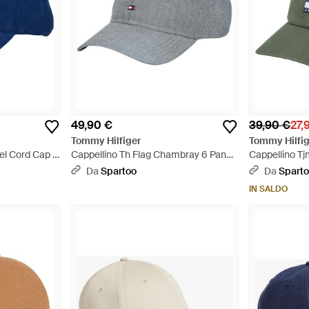
49,90 €
39,90 €
27,
Tommy Hilfiger
Tommy Hilfig
el Cord Cap -
Cappellino Th Flag Chambray 6 Panel
Cappellino Tj
Cap - Grigio
Da
Spartoo
Da
Spart
IN SALDO