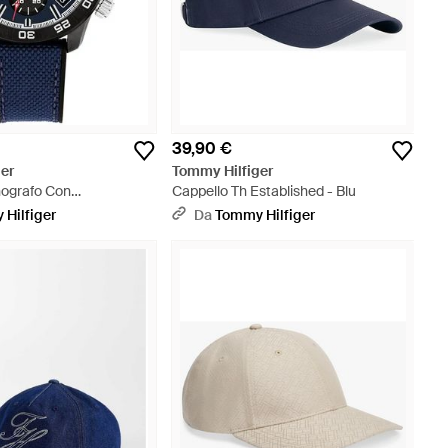
39,90 €
er
Tommy Hilfiger
nografo Con
Cappello Th Established - Blu
Th - Blu
Hilfiger
Da
Tommy Hilfiger