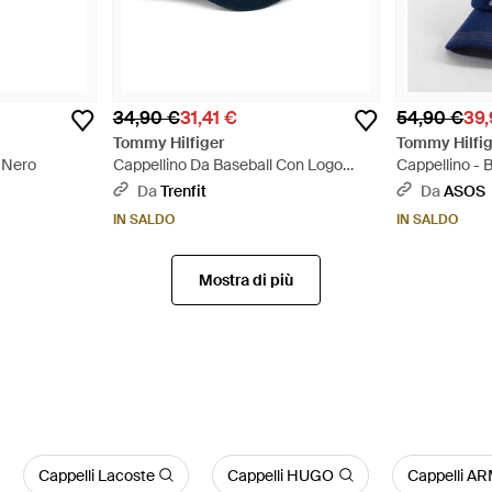
34,90 €
31,41 €
54,90 €
39,
Tommy Hilfiger
Tommy Hilfig
- Nero
Cappellino Da Baseball Con Logo
Cappellino - B
Storico - Blu
Da
Trenfit
Da
ASOS
IN SALDO
IN SALDO
Mostra di più
Cappelli Lacoste
Cappelli HUGO
Cappelli 